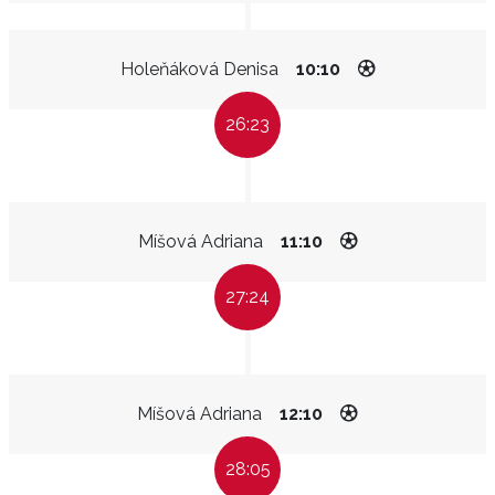
Holeňáková Denisa
10:10
26:23
Míšová Adriana
11:10
27:24
Míšová Adriana
12:10
28:05