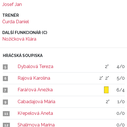
Josef Jan
TRENÉR
Čurda Daniel
DALŠÍ FUNKCIONÁŘ (C)
Nožičková Klára
HRÁČSKÁ SOUPISKA
Dybalová Tereza
2"
4/0
5
Rajová Karolína
2"
2"
5/0
6
Farářová Anežka
6/4
7
Cabadajová Mária
2"
1/0
9
Křepelová Aneta
0/0
11
Shalimova Marina
0/0
12