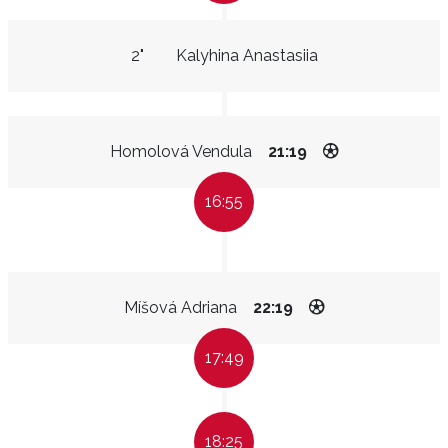
2"
Kalyhina Anastasiia
Homolová Vendula
21:19
16:55
Míšová Adriana
22:19
17:49
18:25