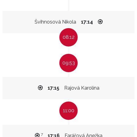
Švihnosová Nikola
17:14
08:12
09:53
17:15
Rajová Karolína
11:00
7
17:16
Farářová Anežka