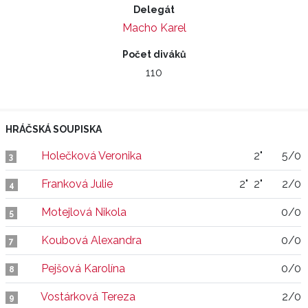
Delegát
Macho Karel
Počet diváků
110
HRÁČSKÁ SOUPISKA
Holečková Veronika
2"
5/0
3
Franková Julie
2"
2"
2/0
4
Motejlová Nikola
0/0
5
Koubová Alexandra
0/0
7
Pejšová Karolína
0/0
8
Vostárková Tereza
2/0
9