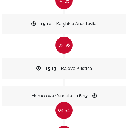
02:35
15:12
Kalyhina Anastasiia
03:56
15:13
Rajová Kristina
Homolová Vendula
16:13
04:54