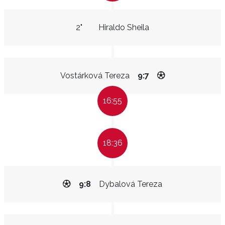
2"
Hiraldo Sheila
Vostárková Tereza
9:7
16:55
18:36
9:8
Dybalová Tereza