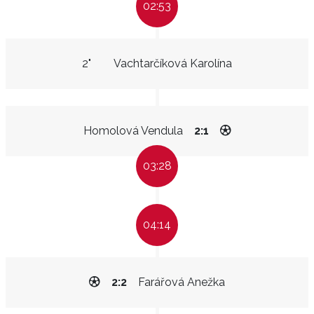
02:53
2"
Vachtarčíková Karolína
Homolová Vendula
2:1
03:28
04:14
2:2
Farářová Anežka