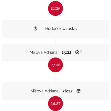
26:25
Hudeček Jaroslav
7
Míšová Adriana
25:22
27:06
Míšová Adriana
26:22
28:27