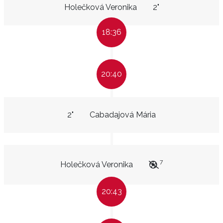
Holečková Veronika
2"
18:36
20:40
2"
Cabadajová Mária
7
Holečková Veronika
20:43