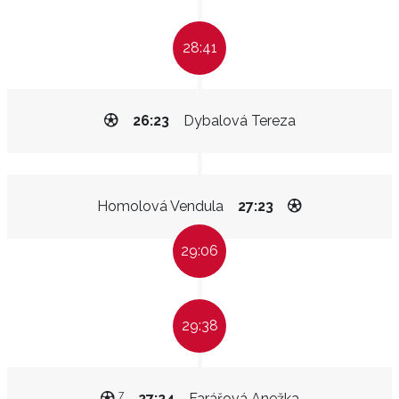
28:41
26:23
Dybalová Tereza
Homolová Vendula
27:23
29:06
29:38
7
27:24
Farářová Anežka