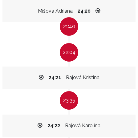
Míšová Adriana
24:20
21:40
22:04
24:21
Rajová Kristina
23:35
24:22
Rajová Karolína