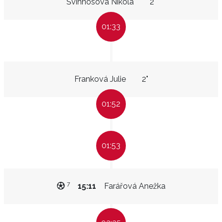
Švihnosová Nikola
2"
01:33
Franková Julie
2"
01:52
01:53
7
15:11
Farářová Anežka