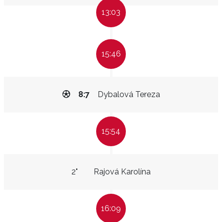
13:03
15:46
8:7
Dybalová Tereza
15:54
2"
Rajová Karolína
16:09