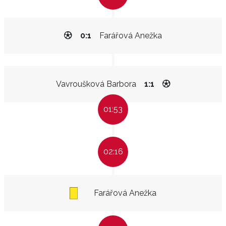
0:1
Farářová Anežka
Vavroušková Barbora
1:1
01:53
02:16
Farářová Anežka