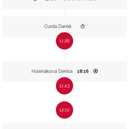
Čurda Daniel
11:28
Holeňáková Denisa
18:16
11:43
12:10