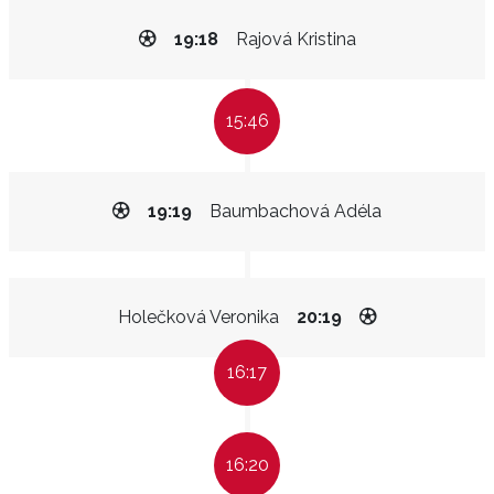
19:18
Rajová Kristina
15:46
19:19
Baumbachová Adéla
Holečková Veronika
20:19
16:17
16:20