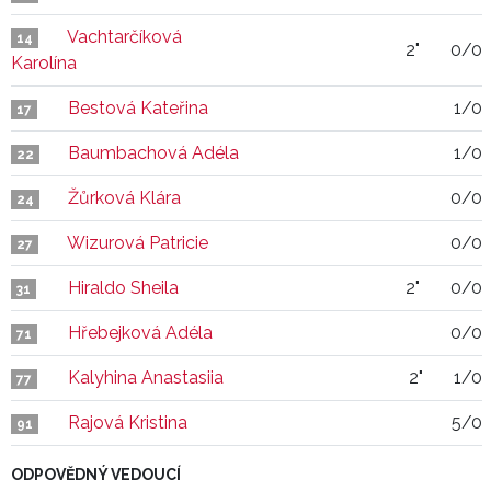
Vachtarčíková
14
2"
0/0
Karolína
Bestová Kateřina
1/0
17
Baumbachová Adéla
1/0
22
Žůrková Klára
0/0
24
Wizurová Patricie
0/0
27
Hiraldo Sheila
2"
0/0
31
Hřebejková Adéla
0/0
71
Kalyhina Anastasiia
2"
1/0
77
Rajová Kristina
5/0
91
ODPOVĚDNÝ VEDOUCÍ