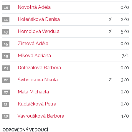
Novotná Adéla
0/0
10
Holeňáková Denisa
2"
2/0
11
Homolová Vendula
2"
5/0
13
Zimová Adéla
0/0
15
Míšová Adriana
7/1
19
Doležalová Barbora
0/0
24
Švihnosová Nikola
2"
3/0
26
Malá Michaela
0/0
27
Kudláčková Petra
0/0
33
Vavroušková Barbora
1/0
38
ODPOVĚDNÝ VEDOUCÍ