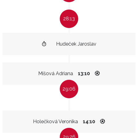
28:13
Hudeček Jaroslav
Míšová Adriana
13:10
29:06
Holečková Veronika
14:10
29:26