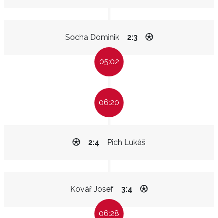
Socha Dominik
2:3
05:02
06:20
2:4
Pich Lukáš
Kovář Josef
3:4
06:28