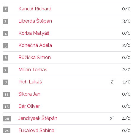
Kanclíř Richard
0/0
2
Liberda Štěpán
3/0
3
Korba Matyáš
0/0
4
Konečná Adéla
2/0
5
Růžička Šimon
0/0
6
Milián Tomáš
2/0
7
Pich Lukáš
2"
1/0
8
Sikora Jan
0/0
11
Bár Oliver
0/0
15
Jendrýsek Štěpán
2"
4/0
20
Fukalová Sabina
0/0
21