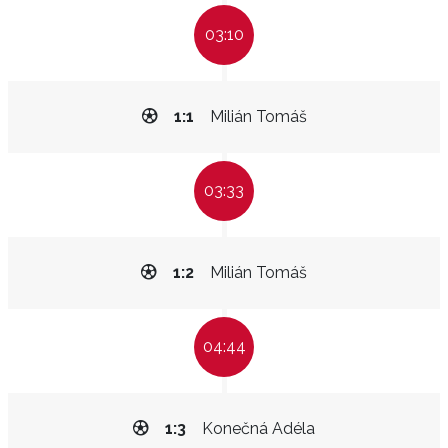
03:10
1:1
Milián Tomáš
03:33
1:2
Milián Tomáš
04:44
1:3
Konečná Adéla