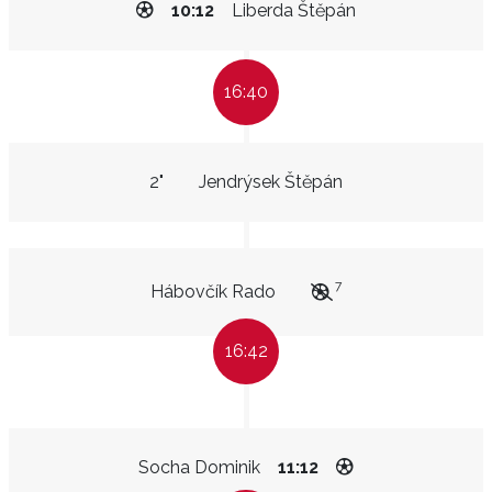
10:12
Liberda Štěpán
16:40
2"
Jendrýsek Štěpán
7
Hábovčík Rado
16:42
Socha Dominik
11:12