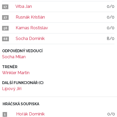
Vrba Jan
0/0
17
Rusnák Kristián
0/0
27
Kamas Rostislav
0/0
56
Socha Dominik
8/0
68
ODPOVĚDNÝ VEDOUCÍ
Socha Milan
TRENÉR
Winkler Martin
DALŠÍ FUNKCIONÁŘ (C)
Lípový Jiří
HRÁČSKÁ SOUPISKA
Hořák Dominik
0/0
1