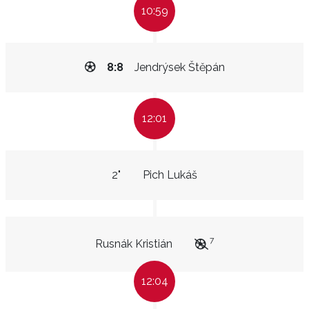
10:59
8:8
Jendrýsek Štěpán
12:01
2"
Pich Lukáš
7
Rusnák Kristián
12:04