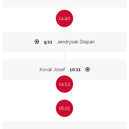
14:40
9:11
Jendrýsek Štěpán
Kovář Josef
10:11
14:53
16:25