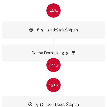
12:31
8:9
Jendrýsek Štěpán
Socha Dominik
9:9
12:43
13:19
9:10
Jendrýsek Štěpán