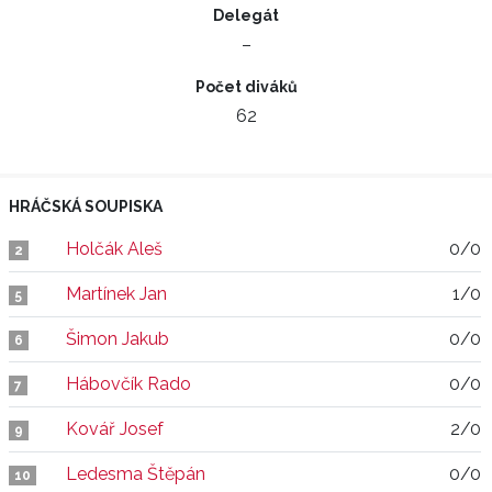
Delegát
–
Počet diváků
62
HRÁČSKÁ SOUPISKA
Holčák Aleš
0/0
2
Martínek Jan
1/0
5
Šimon Jakub
0/0
6
Hábovčík Rado
0/0
7
Kovář Josef
2/0
9
Ledesma Štěpán
0/0
10