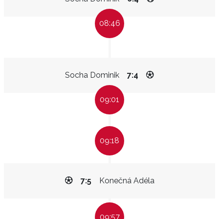
08:46
Socha Dominik
7:4
09:01
09:18
7:5
Konečná Adéla
09:57