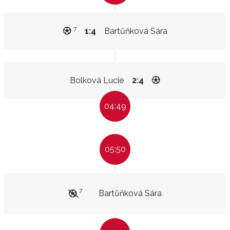
7
1:4
Bartůňková Sára
Bolková Lucie
2:4
04:49
05:50
7
Bartůňková Sára