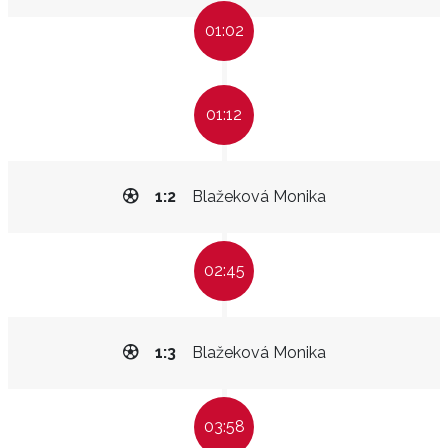
01:02
01:12
1:2
Blažeková Monika
02:45
1:3
Blažeková Monika
03:58