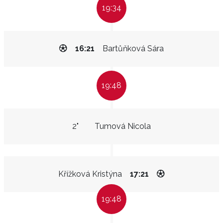
19:34
16:21
Bartůňková Sára
19:48
2"
Tumová Nicola
Křížková Kristýna
17:21
19:48