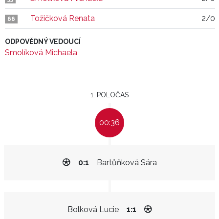
Tožičková Renata
2/0
66
ODPOVĚDNÝ VEDOUCÍ
Smolíková Michaela
1. POLOČAS
00:36
0:1
Bartůňková Sára
Bolková Lucie
1:1