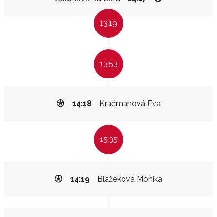
13:19
13:53
14:18
Kračmanová Eva
15:35
14:19
Blažeková Monika