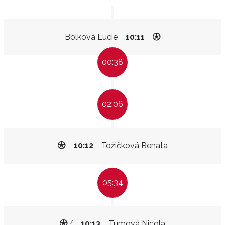
Bolková Lucie
10:11
00:38
02:06
10:12
Tožičková Renata
05:34
7
10:13
Tumová Nicola