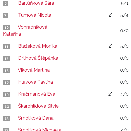
Bartůňková Sára
5/1
6
Tumová Nicola
2"
5/4
7
Vohradníková
10
0/0
Kateřina
Blažeková Monika
2"
5/0
11
Drtinová Štěpánka
0/0
13
Viková Martina
0/0
15
Hlavová Pavlína
0/0
16
Kračmanová Eva
2"
4/0
19
Škarohlídová Silvie
0/0
22
Smolíková Dana
0/0
23
Smolíková Michaela
2/0
33