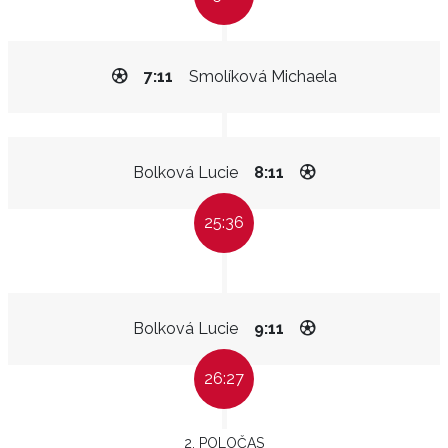
7:11
Smolíková Michaela
Bolková Lucie
8:11
25:36
Bolková Lucie
9:11
26:27
2. POLOČAS