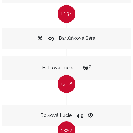
12:34
3:9
Bartůňková Sára
7
Bolková Lucie
13:08
Bolková Lucie
4:9
13:57