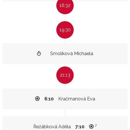
16:32
19:30
Smolíková Michaela
21:13
6:10
Kračmanová Eva
7
Řežábková Adéla
7:10