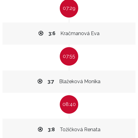
07:29
3:6
Kračmanová Eva
07:55
3:7
Blažeková Monika
08:40
3:8
Tožičková Renata