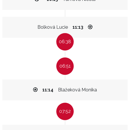
Bolková Lucie
11:13
06:38
06:51
11:14
Blažeková Monika
07:52