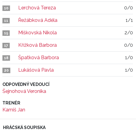
Lerchová Tereza
0/0
10
Řežábková Adéla
1/1
11
Miškovská Nikola
2/0
15
Křížková Barbora
0/0
17
Špatková Barbora
1/0
18
Lukášová Pavla
1/0
20
ODPOVĚDNÝ VEDOUCÍ
Šejnohová Veronika
TRENÉR
Kamiš Jan
HRÁČSKÁ SOUPISKA