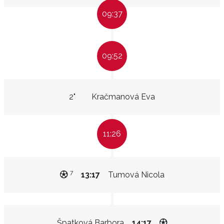
09:37
09:52
2"
Kračmanová Eva
11:26
7
13:17
Tumová Nicola
Špatková Barbora
14:17