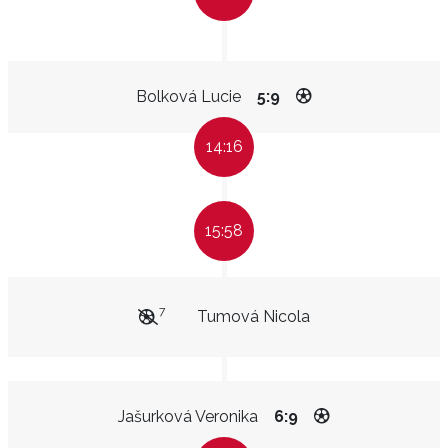
Bolková Lucie
5:9
14:16
15:58
7
Tumová Nicola
Jašurková Veronika
6:9