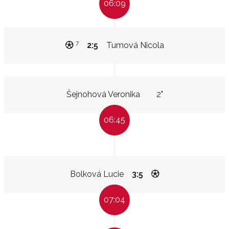
06:09
7
2:5
Tumová Nicola
Šejnohová Veronika
2"
06:45
Bolková Lucie
3:5
07:04