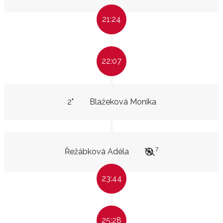
21:24
22:07
2"
Blažeková Monika
7
Řežábková Adéla
23:44
25:28