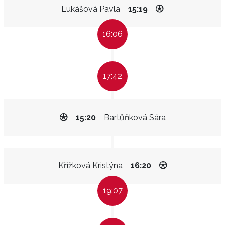
Lukášová Pavla
15:19
16:06
17:42
15:20
Bartůňková Sára
Křížková Kristýna
16:20
19:07