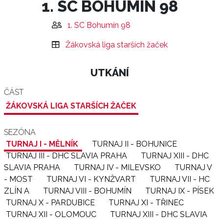
1. SC BOHUMÍN 98
1. SC Bohumín 98
Žákovská liga starších žaček
UTKÁNÍ
ČÁST
ŽÁKOVSKÁ LIGA STARŠÍCH ŽAČEK
SEZÓNA
TURNAJ I - MĚLNÍK
TURNAJ II - BOHUNICE
TURNAJ III - DHC SLAVIA PRAHA
TURNAJ XIII - DHC
SLAVIA PRAHA
TURNAJ IV - MILEVSKO
TURNAJ V
- MOST
TURNAJ VI - KYNŽVART
TURNAJ VII - HC
ZLÍN A
TURNAJ VIII - BOHUMÍN
TURNAJ IX - PÍSEK
TURNAJ X - PARDUBICE
TURNAJ XI - TŘINEC
TURNAJ XII - OLOMOUC
TURNAJ XIII - DHC SLAVIA