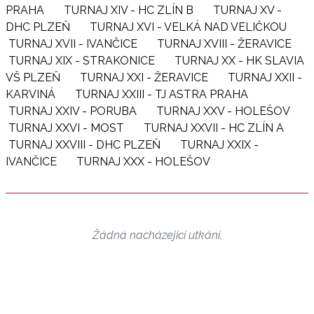
PRAHA
TURNAJ XIV - HC ZLÍN B
TURNAJ XV -
DHC PLZEŇ
TURNAJ XVI - VELKÁ NAD VELIČKOU
TURNAJ XVII - IVANČICE
TURNAJ XVIII - ŽERAVICE
TURNAJ XIX - STRAKONICE
TURNAJ XX - HK SLAVIA
VŠ PLZEŇ
TURNAJ XXI - ŽERAVICE
TURNAJ XXII -
KARVINÁ
TURNAJ XXIII - TJ ASTRA PRAHA
TURNAJ XXIV - PORUBA
TURNAJ XXV - HOLEŠOV
TURNAJ XXVI - MOST
TURNAJ XXVII - HC ZLÍN A
TURNAJ XXVIII - DHC PLZEŇ
TURNAJ XXIX -
IVANČICE
TURNAJ XXX - HOLEŠOV
Žádná nacházející utkání.