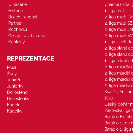
O házené
Chance Extral
Historie
1. liga muži
Beach Handball
2. liga muži J
Partneři
2. liga muži S
Rozhodčí
2. liga muži JM
Český svaz házené
2. liga muži S
Kontakty
1. liga starší d
2. liga starší 
2. liga starší 
REPREZENTACE
1. liga mladší 
2. liga mladší
Muži
2. liga mladší
Ženy
2. liga mladší
Junioři
2. liga mladší
Juniorky
Kvalifikační tu
Dorostenci
žáků
Dorostenky
Český pohár 
Kadeti
Žákovská liga 
Kadetky
Baráž o Extral
Baráž o 1.ligu
Baráž o 1. lig