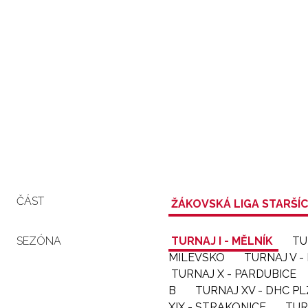
ČÁST
ŽÁKOVSKÁ LIGA STARŠÍ
SEZÓNA
TURNAJ I - MĚLNÍK
TU
MILEVSKO
TURNAJ V 
TURNAJ X - PARDUBICE
B
TURNAJ XV - DHC P
XIX - STRAKONICE
TUR