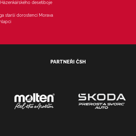
j Házenkářského desetiboje
iga starší dorostenci Morava
hlapci
PARTNEŘI ČSH