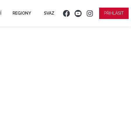
Í
REGIONY
SVAZ
PŘIHLÁSIT