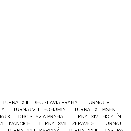
TURNAJ XIII - DHC SLAVIA PRAHA
TURNAJ IV -
N A
TURNAJ VIII - BOHUMÍN
TURNAJ IX - PÍSEK
AJ XIII - DHC SLAVIA PRAHA
TURNAJ XIV - HC ZLÍN
II - IVANČICE
TURNAJ XVIII - ŽERAVICE
TURNAJ
TURNAJ XXII - KARVINÁ
TURNAJ XXIII - TJ ASTRA