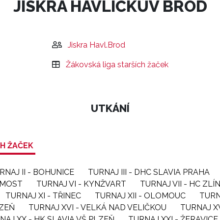
JISKRA HAVLÍČKŮV BROD
Jiskra Havl.Brod
Žákovská liga starších žaček
UTKÁNÍ
CH ŽAČEK
RNAJ II - BOHUNICE
TURNAJ III - DHC SLAVIA PRAHA
- MOST
TURNAJ VI - KYNŽVART
TURNAJ VII - HC ZLÍ
TURNAJ XI - TŘINEC
TURNAJ XII - OLOMOUC
TURN
LZEŇ
TURNAJ XVI - VELKÁ NAD VELIČKOU
TURNAJ XV
NAJ XX - HK SLAVIA VŠ PLZEŇ
TURNAJ XXI - ŽERAVICE