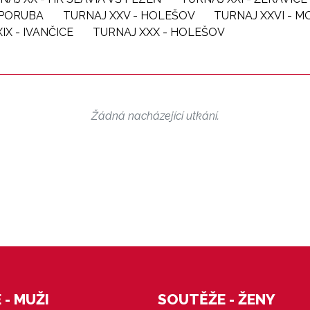
- PORUBA
TURNAJ XXV - HOLEŠOV
TURNAJ XXVI - 
IX - IVANČICE
TURNAJ XXX - HOLEŠOV
Žádná nacházející utkání.
- MUŽI
SOUTĚŽE - ŽENY