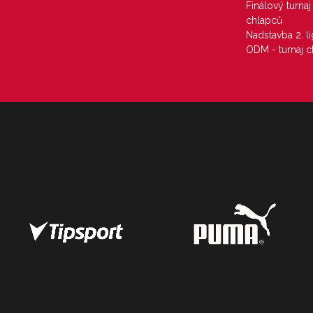
Finálový turna
chlapců
Nadstavba 2. l
ODM - turnaj c