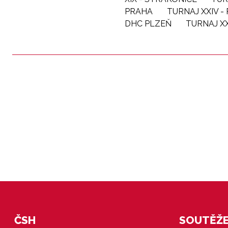
PRAHA
TURNAJ XXIV 
DHC PLZEŇ
TURNAJ XX
ČSH
SOUTĚŽE 