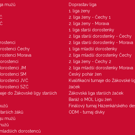
iga mužů
Doprastav liga
1. liga ženy
VČ
2. liga ženy - Čechy 1
ZČ
2. liga ženy - Morava
1. liga starší dorostenky
M
2. liga starší dorostenky - Čechy
orostenci
2. liga starší dorostenky - Morava
dorostenci Čechy
1. liga mladší dorostenky
dorostenci Morava
2. liga mladší dorostenky Čechy
dorostenci
2. liga ženy - Čechy 2
 dorostenci JM
2. liga mladší dorostenky Morava
 dorostenci SM
Český pohár žen
 dorostenci JVČ
Kvalifikační turnaje do Žákovské li
 dorostenci SZČ
žaček
rnaje do Žákovské ligy starších
Žákovská liga starších žaček
Baráž o MOL Ligu žen
mužů
Finálový turnaj Házenkářského des
starších žáků
ODM - turnaj dívky
igu mužů
 mužů
u mladších dorostenců