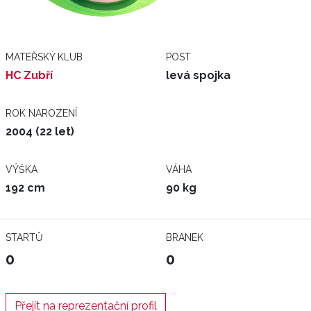
MATEŘSKÝ KLUB
POST
HC Zubří
levá spojka
ROK NAROZENÍ
2004 (22 let)
VÝŠKA
VÁHA
192 cm
90 kg
STARTŮ
BRANEK
0
0
Přejít na reprezentační profil