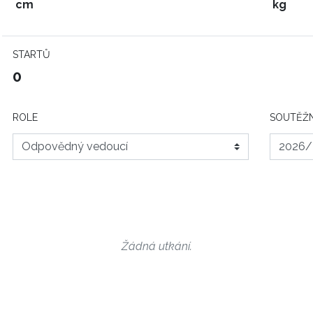
cm
kg
STARTŮ
0
ROLE
SOUTĚŽN
Žádná utkání.