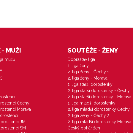
- MUŽI
SOUTĚŽE - ŽENY
iga mužů
Doprastav liga
1. liga ženy
VČ
2. liga ženy - Čechy 1
ZČ
2. liga ženy - Morava
1. liga starší dorostenky
M
2. liga starší dorostenky - Čechy
orostenci
2. liga starší dorostenky - Morava
dorostenci Čechy
1. liga mladší dorostenky
dorostenci Morava
2. liga mladší dorostenky Čechy
dorostenci
2. liga ženy - Čechy 2
 dorostenci JM
2. liga mladší dorostenky Morava
 dorostenci SM
Český pohár žen