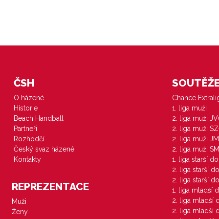
ČSH
SOUTĚŽE 
O házené
Chance Extral
Historie
1. liga muži
Beach Handball
2. liga muži J
Partneři
2. liga muži S
Rozhodčí
2. liga muži JM
Český svaz házené
2. liga muži S
Kontakty
1. liga starší d
2. liga starší 
2. liga starší 
REPREZENTACE
1. liga mladší 
2. liga mladší
Muži
2. liga mladší
Ženy