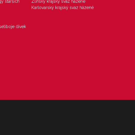
gy starších
Zlínský krajský svaz házené
Karlovarský krajský svaz házené
etiboje dívek