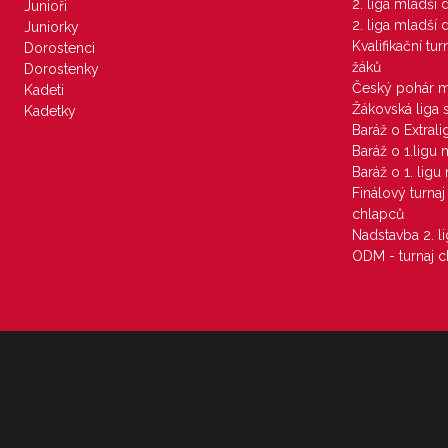
2. liga mladší
Junioři
2. liga mladší
Juniorky
Kvalifikační tu
Dorostenci
žáků
Dorostenky
Český pohár 
Kadeti
Žákovská liga 
Kadetky
Baráž o Extral
Baráž o 1.ligu
Baráž o 1. lig
Finálový turna
chlapců
Nadstavba 2. l
ODM - turnaj c