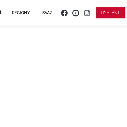
Í
REGIONY
SVAZ
PŘIHLÁSIT