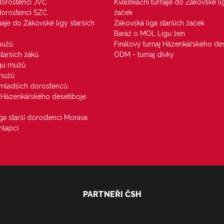
 dorostenci JVČ
Kvalifikační turnaje do Žákovské li
 dorostenci SZČ
žaček
rnaje do Žákovské ligy starších
Žákovská liga starších žaček
Baráž o MOL Ligu žen
mužů
Finálový turnaj Házenkářského des
starších žáků
ODM - turnaj dívky
igu mužů
 mužů
u mladších dorostenců
j Házenkářského desetiboje
iga starší dorostenci Morava
hlapci
PARTNEŘI ČSH