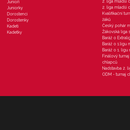
2. liga mladší
Junioři
2. liga mladší
Juniorky
Kvalifikační tu
Dorostenci
žáků
Dorostenky
Český pohár 
Kadeti
Žákovská liga 
Kadetky
Baráž o Extral
Baráž o 1.ligu
Baráž o 1. lig
Finálový turna
chlapců
Nadstavba 2. l
ODM - turnaj c