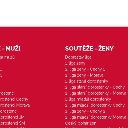
- MUŽI
SOUTĚŽE - ŽENY
iga mužů
Doprastav liga
1. liga ženy
VČ
2. liga ženy - Čechy 1
ZČ
2. liga ženy - Morava
1. liga starší dorostenky
M
2. liga starší dorostenky - Čechy
orostenci
2. liga starší dorostenky - Morava
dorostenci Čechy
1. liga mladší dorostenky
dorostenci Morava
2. liga mladší dorostenky Čechy
dorostenci
2. liga ženy - Čechy 2
 dorostenci JM
2. liga mladší dorostenky Morava
 dorostenci SM
Český pohár žen