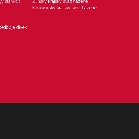
gy starších
Zlínský krajský svaz házené
Karlovarský krajský svaz házené
etiboje dívek