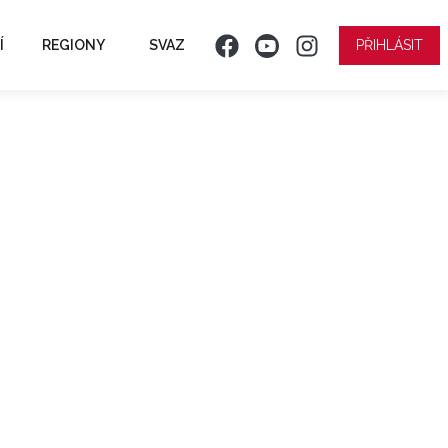
Í
REGIONY
SVAZ
PŘIHLÁSIT