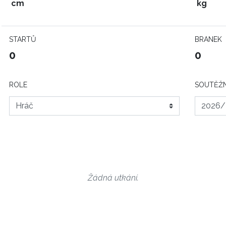
cm
kg
STARTŮ
BRANEK
0
0
ROLE
SOUTĚŽN
Žádná utkání.