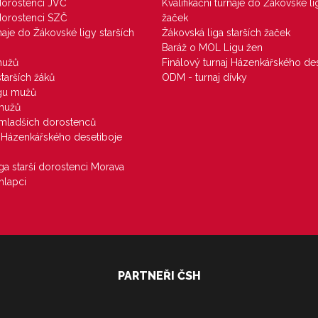
 dorostenci JVČ
Kvalifikační turnaje do Žákovské li
 dorostenci SZČ
žaček
rnaje do Žákovské ligy starších
Žákovská liga starších žaček
Baráž o MOL Ligu žen
mužů
Finálový turnaj Házenkářského des
starších žáků
ODM - turnaj dívky
igu mužů
 mužů
u mladších dorostenců
j Házenkářského desetiboje
iga starší dorostenci Morava
hlapci
PARTNEŘI ČSH