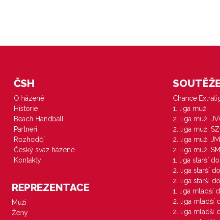
ČSH
SOUTĚŽE 
O házené
Chance Extral
Historie
1. liga muži
Beach Handball
2. liga muži J
Partneři
2. liga muži S
Rozhodčí
2. liga muži JM
Český svaz házené
2. liga muži S
Kontakty
1. liga starší d
2. liga starší 
2. liga starší 
REPREZENTACE
1. liga mladší 
2. liga mladší
Muži
2. liga mladší
Ženy