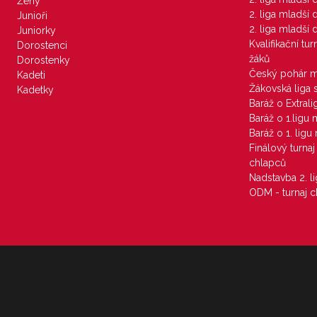
Ženy
2. liga mladší
Junioři
2. liga mladší
Juniorky
Kvalifikační tu
Dorostenci
žáků
Dorostenky
Český pohár 
Kadeti
Žákovská liga 
Kadetky
Baráž o Extral
Baráž o 1.ligu
Baráž o 1. lig
Finálový turna
chlapců
Nadstavba 2. l
ODM - turnaj c