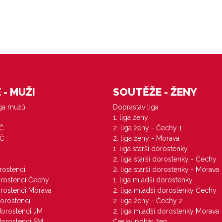
- MUŽI
SOUTĚŽE - ŽENY
iga mužů
Doprastav liga
1. liga ženy
VČ
2. liga ženy - Čechy 1
ZČ
2. liga ženy - Morava
1. liga starší dorostenky
M
2. liga starší dorostenky - Čechy
orostenci
2. liga starší dorostenky - Morava
dorostenci Čechy
1. liga mladší dorostenky
dorostenci Morava
2. liga mladší dorostenky Čechy
dorostenci
2. liga ženy - Čechy 2
 dorostenci JM
2. liga mladší dorostenky Morava
 dorostenci SM
Český pohár žen