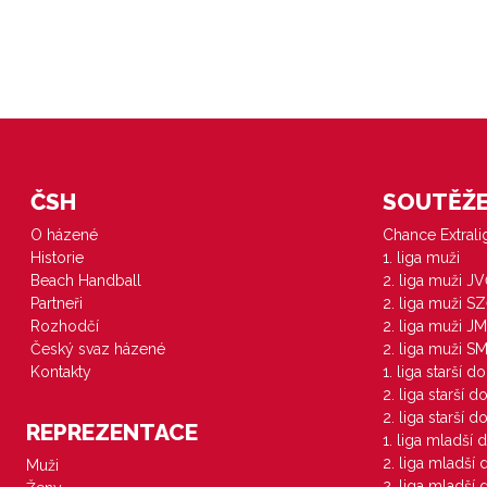
ČSH
SOUTĚŽE 
O házené
Chance Extral
Historie
1. liga muži
Beach Handball
2. liga muži J
Partneři
2. liga muži S
Rozhodčí
2. liga muži JM
Český svaz házené
2. liga muži S
Kontakty
1. liga starší d
2. liga starší 
2. liga starší 
REPREZENTACE
1. liga mladší 
2. liga mladší
Muži
2. liga mladší