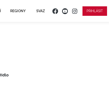
Í
REGIONY
SVAZ
PŘIHLÁSIT
řídlo