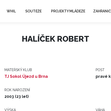
WHIL
SOUTĚŽE
PROJEKTY MLÁDEŽE
ZAHRANIČ
HALÍČEK ROBERT
MATEŘSKÝ KLUB
POST
TJ Sokol Újezd u Brna
pravé k
ROK NAROZENÍ
2003 (23 let)
VÝŠKA
VÁHA