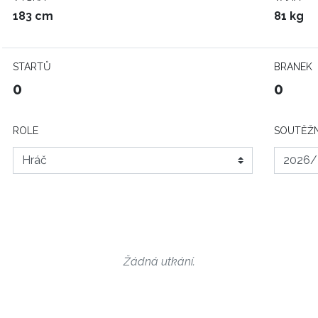
183 cm
81 kg
STARTŮ
BRANEK
0
0
ROLE
SOUTĚŽN
Žádná utkání.