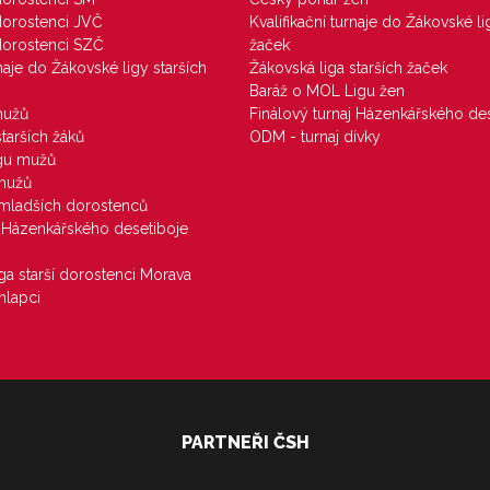
 dorostenci JVČ
Kvalifikační turnaje do Žákovské li
 dorostenci SZČ
žaček
rnaje do Žákovské ligy starších
Žákovská liga starších žaček
Baráž o MOL Ligu žen
mužů
Finálový turnaj Házenkářského des
starších žáků
ODM - turnaj dívky
igu mužů
 mužů
u mladších dorostenců
j Házenkářského desetiboje
iga starší dorostenci Morava
hlapci
PARTNEŘI ČSH