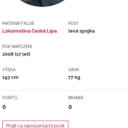
MATEŘSKÝ KLUB
POST
Lokomotiva Česká Lípa
levá spojka
ROK NAROZENÍ
2008 (17 let)
VÝŠKA
VÁHA
193 cm
77 kg
STARTŮ
BRANEK
0
0
Přejít na reprezentační profil