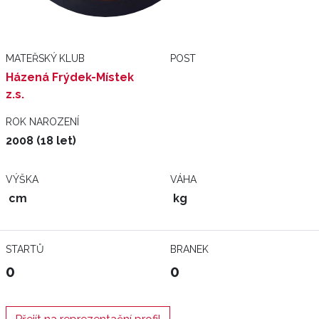
MATEŘSKÝ KLUB
POST
Házená Frýdek-Místek
z.s.
ROK NAROZENÍ
2008 (18 let)
VÝŠKA
VÁHA
cm
kg
STARTŮ
BRANEK
0
0