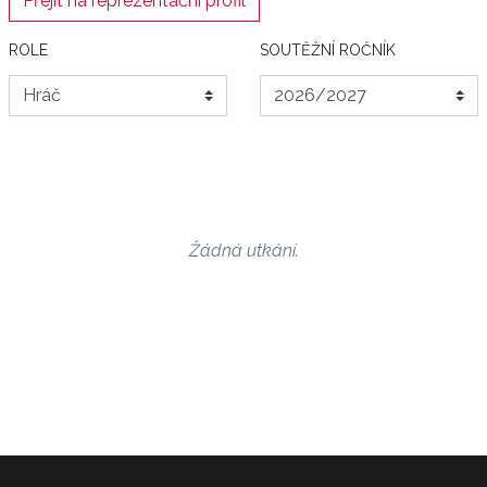
Přejít na reprezentační profil
ROLE
SOUTĚŽNÍ ROČNÍK
Žádná utkání.