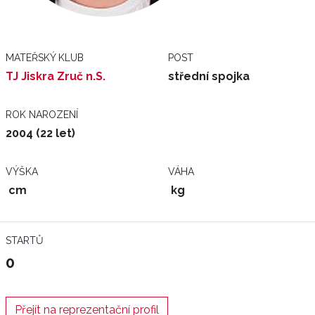
MATEŘSKÝ KLUB
POST
TJ Jiskra Zruč n.S.
střední spojka
ROK NAROZENÍ
2004 (22 let)
VÝŠKA
VÁHA
cm
kg
STARTŮ
0
Přejít na reprezentační profil