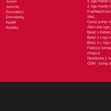
2. liga mladší
Junioři
2. liga mladší
Juniorky
Kvalifikační tu
Dorostenci
žáků
Dorostenky
Český pohár 
Kadeti
Žákovská liga 
Kadetky
Baráž o Extral
Baráž o 1.ligu
Baráž o 1. lig
Finálový turna
chlapců
Nadstavba 2. l
ODM - turnaj c