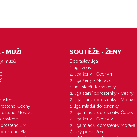
- MUŽI
SOUTĚŽE - ŽENY
iga mužů
Doprastav liga
1. liga ženy
VČ
2. liga ženy - Čechy 1
ZČ
2. liga ženy - Morava
1. liga starší dorostenky
M
2. liga starší dorostenky - Čechy
orostenci
2. liga starší dorostenky - Morava
dorostenci Čechy
1. liga mladší dorostenky
dorostenci Morava
2. liga mladší dorostenky Čechy
dorostenci
2. liga ženy - Čechy 2
 dorostenci JM
2. liga mladší dorostenky Morava
 dorostenci SM
Český pohár žen