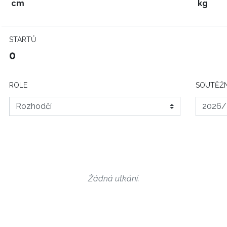
cm
kg
STARTŮ
0
ROLE
SOUTĚŽN
Žádná utkání.