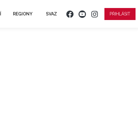
Í
REGIONY
SVAZ
PŘIHLÁSIT