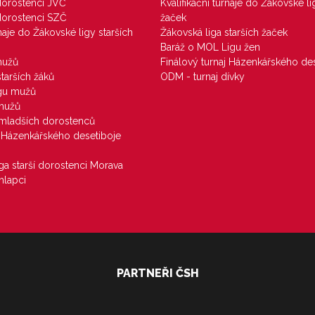
 dorostenci JVČ
Kvalifikační turnaje do Žákovské li
 dorostenci SZČ
žaček
rnaje do Žákovské ligy starších
Žákovská liga starších žaček
Baráž o MOL Ligu žen
mužů
Finálový turnaj Házenkářského des
starších žáků
ODM - turnaj dívky
igu mužů
 mužů
u mladších dorostenců
j Házenkářského desetiboje
iga starší dorostenci Morava
hlapci
PARTNEŘI ČSH