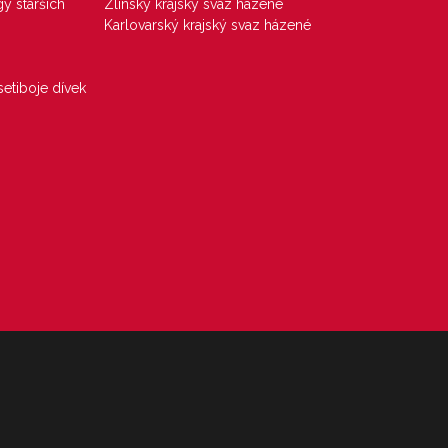
gy starších
Zlínský krajský svaz házené
Karlovarský krajský svaz házené
etiboje dívek