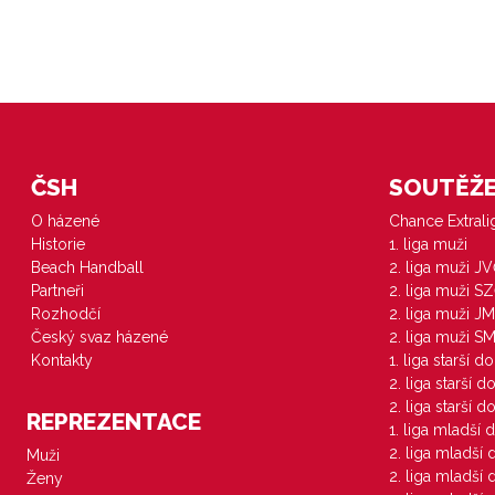
ČSH
SOUTĚŽE 
O házené
Chance Extral
Historie
1. liga muži
Beach Handball
2. liga muži J
Partneři
2. liga muži S
Rozhodčí
2. liga muži JM
Český svaz házené
2. liga muži S
Kontakty
1. liga starší d
2. liga starší 
2. liga starší 
REPREZENTACE
1. liga mladší 
2. liga mladší
Muži
2. liga mladší
Ženy