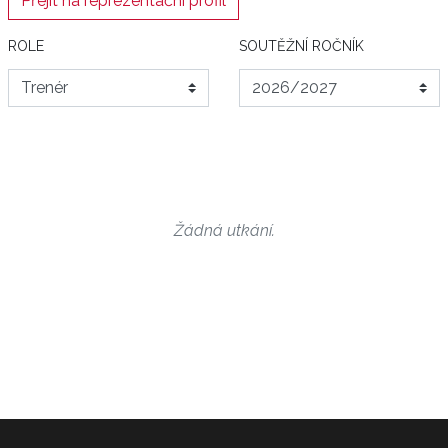
Přejít na reprezentační profil
ROLE
SOUTĚŽNÍ ROČNÍK
Žádná utkání.