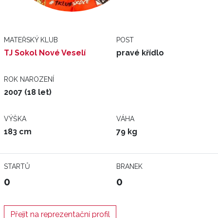
MATEŘSKÝ KLUB
POST
TJ Sokol Nové Veselí
pravé křídlo
ROK NAROZENÍ
2007 (18 let)
VÝŠKA
VÁHA
183 cm
79 kg
STARTŮ
BRANEK
0
0
Přejít na reprezentační profil