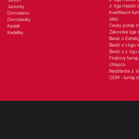
Junioři
2. liga mladší
Juniorky
Kvalifikační tu
Dorostenci
žáků
Dorostenky
Český pohár 
Kadeti
Žákovská liga 
Kadetky
Baráž o Extral
Baráž o 1.ligu
Baráž o 1. lig
Finálový turna
chlapců
Nadstavba 2. l
ODM - turnaj c