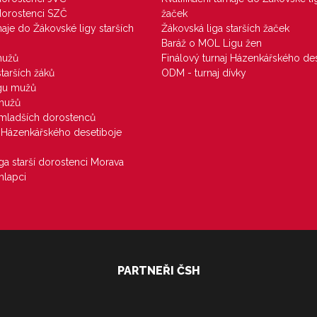
 dorostenci SZČ
žaček
rnaje do Žákovské ligy starších
Žákovská liga starších žaček
Baráž o MOL Ligu žen
mužů
Finálový turnaj Házenkářského des
starších žáků
ODM - turnaj dívky
igu mužů
 mužů
u mladších dorostenců
j Házenkářského desetiboje
iga starší dorostenci Morava
hlapci
PARTNEŘI ČSH