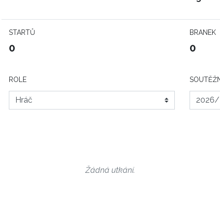
STARTŮ
BRANEK
0
0
ROLE
SOUTĚŽN
Žádná utkání.