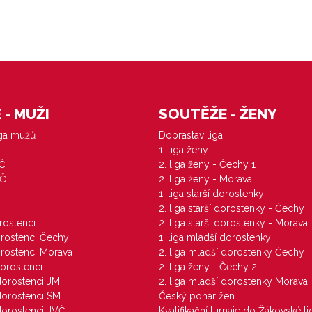
- MUŽI
SOUTĚŽE - ŽENY
iga mužů
Doprastav liga
1. liga ženy
VČ
2. liga ženy - Čechy 1
ZČ
2. liga ženy - Morava
1. liga starší dorostenky
M
2. liga starší dorostenky - Čechy
orostenci
2. liga starší dorostenky - Morava
dorostenci Čechy
1. liga mladší dorostenky
dorostenci Morava
2. liga mladší dorostenky Čechy
dorostenci
2. liga ženy - Čechy 2
 dorostenci JM
2. liga mladší dorostenky Morava
 dorostenci SM
Český pohár žen
 dorostenci JVČ
Kvalifikační turnaje do Žákovské li