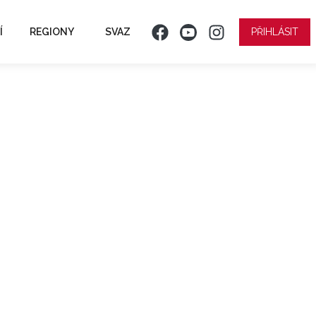
Í
REGIONY
SVAZ
PŘIHLÁSIT