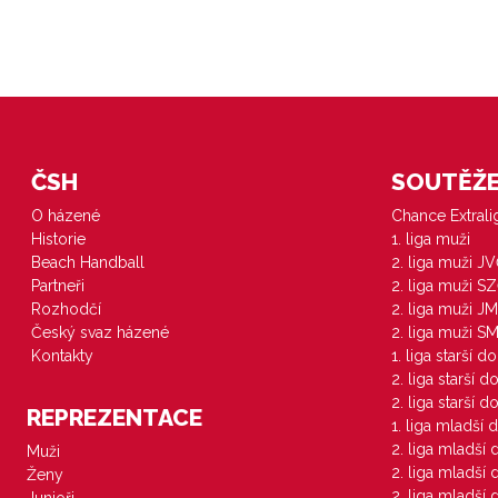
ČSH
SOUTĚŽE 
O házené
Chance Extral
Historie
1. liga muži
Beach Handball
2. liga muži J
Partneři
2. liga muži S
Rozhodčí
2. liga muži JM
Český svaz házené
2. liga muži S
Kontakty
1. liga starší d
2. liga starší 
2. liga starší 
REPREZENTACE
1. liga mladší 
2. liga mladší
Muži
2. liga mladší
Ženy
2. liga mladší