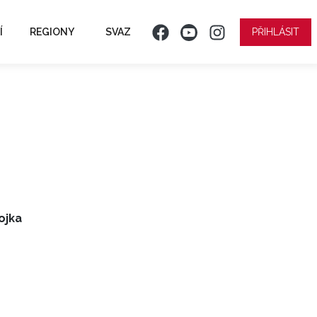
Í
REGIONY
SVAZ
PŘIHLÁSIT
ojka