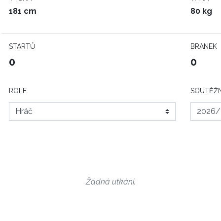
181 cm
80 kg
STARTŮ
BRANEK
0
0
ROLE
SOUTĚŽN
Žádná utkání.