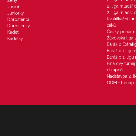
Ženy
2. liga mladší
Junioři
2. liga mladší
Juniorky
Kvalifikační tu
Dorostenci
žáků
Dorostenky
Český pohár 
Kadeti
Žákovská liga 
Kadetky
Baráž o Extral
Baráž o 1.ligu
Baráž o 1. lig
Finálový turna
chlapců
Nadstavba 2. l
ODM - turnaj c