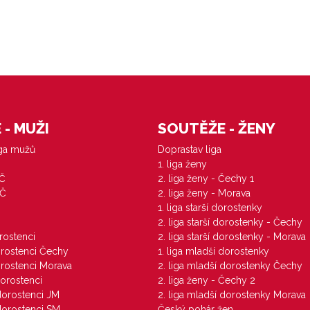
- MUŽI
SOUTĚŽE - ŽENY
iga mužů
Doprastav liga
1. liga ženy
VČ
2. liga ženy - Čechy 1
ZČ
2. liga ženy - Morava
1. liga starší dorostenky
M
2. liga starší dorostenky - Čechy
orostenci
2. liga starší dorostenky - Morava
dorostenci Čechy
1. liga mladší dorostenky
dorostenci Morava
2. liga mladší dorostenky Čechy
dorostenci
2. liga ženy - Čechy 2
 dorostenci JM
2. liga mladší dorostenky Morava
 dorostenci SM
Český pohár žen