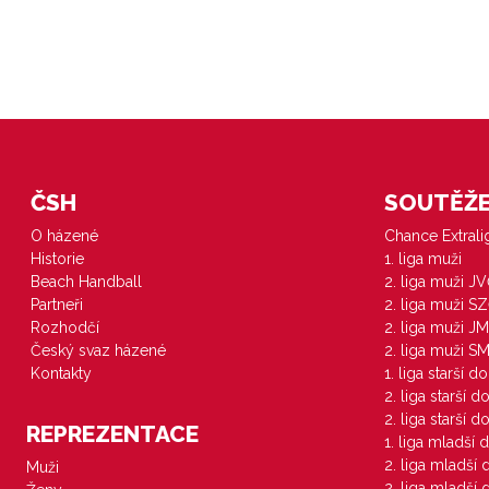
ČSH
SOUTĚŽE 
O házené
Chance Extral
Historie
1. liga muži
Beach Handball
2. liga muži J
Partneři
2. liga muži S
Rozhodčí
2. liga muži JM
Český svaz házené
2. liga muži S
Kontakty
1. liga starší d
2. liga starší 
2. liga starší 
REPREZENTACE
1. liga mladší 
2. liga mladší
Muži
2. liga mladší