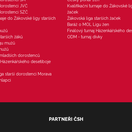
 dorostenci JVČ
Kvalifikační turnaje do Žákovské li
 dorostenci SZČ
žaček
rnaje do Žákovské ligy starších
Žákovská liga starších žaček
Baráž o MOL Ligu žen
mužů
Finálový turnaj Házenkářského des
starších žáků
ODM - turnaj dívky
igu mužů
 mužů
u mladších dorostenců
j Házenkářského desetiboje
iga starší dorostenci Morava
hlapci
PARTNEŘI ČSH