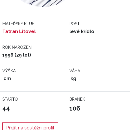
MATEŘSKÝ KLUB
POST
Tatran Litovel
levé křídlo
ROK NAROZENÍ
1996 (29 let)
VÝŠKA
VÁHA
cm
kg
STARTŮ
BRANEK
44
106
Přejít na soutěžní profil