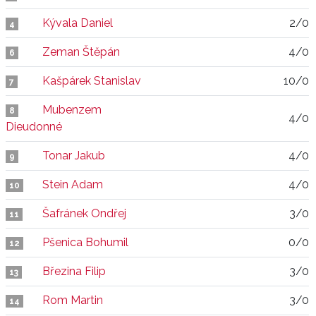
Kývala Daniel
2/0
4
Zeman Štěpán
4/0
6
Kašpárek Stanislav
10/0
7
Mubenzem
8
4/0
Dieudonné
Tonar Jakub
4/0
9
Stein Adam
4/0
10
Šafránek Ondřej
3/0
11
Pšenica Bohumil
0/0
12
Březina Filip
3/0
13
Rom Martin
3/0
14