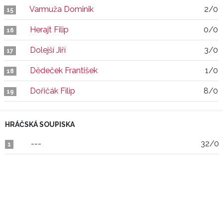
Varmuža Dominik
2/0
15
Herajt Filip
0/0
16
Dolejší Jiří
3/0
17
Dědeček František
1/0
18
Dořičák Filip
8/0
19
HRÁČSKÁ SOUPISKA
---
32/0
1