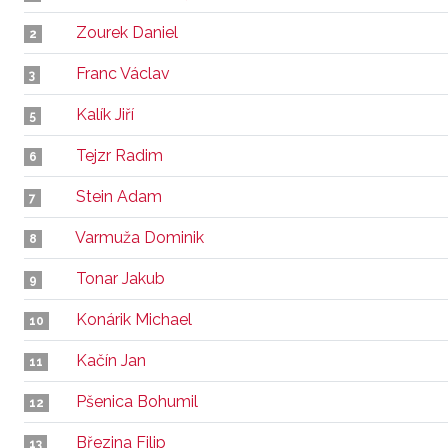
Zourek Daniel
2
Franc Václav
3
Kalík Jiří
5
Tejzr Radim
6
Stein Adam
7
Varmuža Dominik
8
Tonar Jakub
9
Konárik Michael
10
Kačín Jan
11
Pšenica Bohumil
12
Březina Filip
13