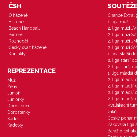
ČSH
SOUTĚŽE 
O házené
Chance Extral
Historie
1. liga muži
Beach Handball
2. liga muži J
Partneři
2. liga muži S
Rozhodčí
2. liga muži JM
Český svaz házené
2. liga muži S
Kontakty
1. liga starší d
2. liga starší 
2. liga starší 
REPREZENTACE
1. liga mladší 
2. liga mladší
Muži
2. liga mladší
Ženy
2. liga mladší
Junioři
2. liga mladší
Juniorky
Kvalifikační tu
Dorostenci
žáků
Dorostenky
Český pohár 
Kadeti
Žákovská liga 
Kadetky
Baráž o Extral