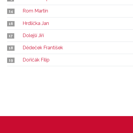
Rom Martin
14
Hrdlička Jan
16
Dolejší Jiří
17
Dědeček František
18
Dořičák Filip
19