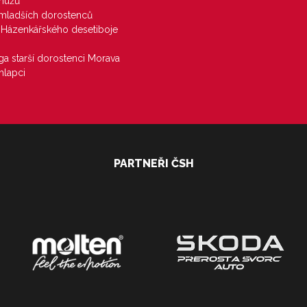
 mužů
u mladších dorostenců
j Házenkářského desetiboje
iga starší dorostenci Morava
hlapci
PARTNEŘI ČSH