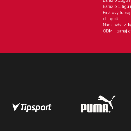
Baráž o 1.ligu
Baráž o 1. lig
Finálový turna
chlapců
Nadstavba 2. l
ODM - turnaj c