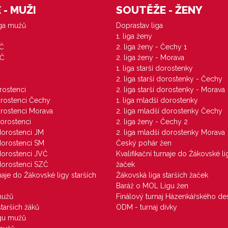
- MUŽI
SOUTĚŽE - ŽENY
iga mužů
Doprastav liga
1. liga ženy
VČ
2. liga ženy - Čechy 1
ZČ
2. liga ženy - Morava
1. liga starší dorostenky
M
2. liga starší dorostenky - Čechy
orostenci
2. liga starší dorostenky - Morava
dorostenci Čechy
1. liga mladší dorostenky
dorostenci Morava
2. liga mladší dorostenky Čechy
dorostenci
2. liga ženy - Čechy 2
 dorostenci JM
2. liga mladší dorostenky Morava
 dorostenci SM
Český pohár žen
 dorostenci JVČ
Kvalifikační turnaje do Žákovské li
 dorostenci SZČ
žaček
rnaje do Žákovské ligy starších
Žákovská liga starších žaček
Baráž o MOL Ligu žen
mužů
Finálový turnaj Házenkářského des
starších žáků
ODM - turnaj dívky
igu mužů