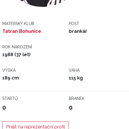
MATEŘSKÝ KLUB
POST
Tatran Bohunice
brankář
ROK NAROZENÍ
1988 (37 let)
VÝŠKA
VÁHA
189 cm
115 kg
STARTŮ
BRANEK
0
0
Přejít na reprezentační profil