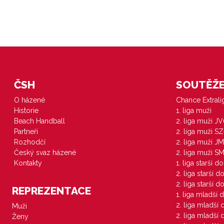
ČSH
SOUTĚŽE 
O házené
Chance Extral
Historie
1. liga muži
Beach Handball
2. liga muži J
Partneři
2. liga muži S
Rozhodčí
2. liga muži JM
Český svaz házené
2. liga muži S
Kontakty
1. liga starší d
2. liga starší 
2. liga starší 
REPREZENTACE
1. liga mladší 
2. liga mladší
Muži
2. liga mladší
Ženy