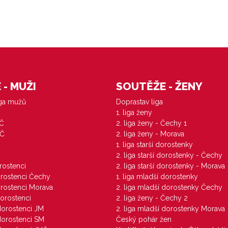
- MUŽI
SOUTĚŽE - ŽENY
iga mužů
Doprastav liga
1. liga ženy
VČ
2. liga ženy - Čechy 1
ZČ
2. liga ženy - Morava
1. liga starší dorostenky
M
2. liga starší dorostenky - Čechy
orostenci
2. liga starší dorostenky - Morava
dorostenci Čechy
1. liga mladší dorostenky
dorostenci Morava
2. liga mladší dorostenky Čechy
dorostenci
2. liga ženy - Čechy 2
 dorostenci JM
2. liga mladší dorostenky Morava
 dorostenci SM
Český pohár žen