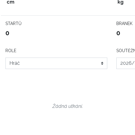
cm
kg
STARTŮ
BRANEK
0
0
ROLE
SOUTĚŽN
Žádná utkání.