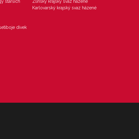
gy starších
Zlínský krajský svaz házené
Karlovarský krajský svaz házené
etiboje dívek