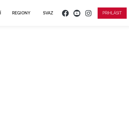
Í
REGIONY
SVAZ
PŘIHLÁSIT