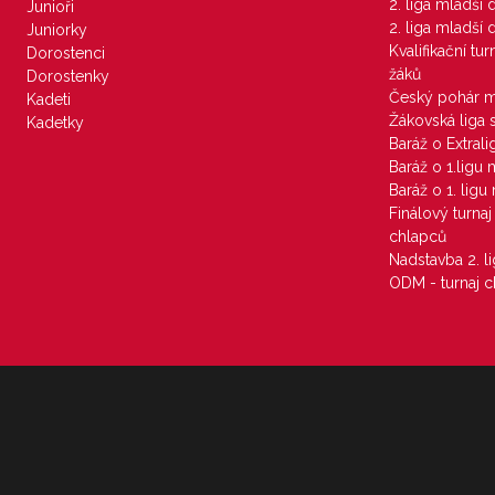
2. liga mladší
Junioři
2. liga mladší
Juniorky
Kvalifikační tu
Dorostenci
žáků
Dorostenky
Český pohár 
Kadeti
Žákovská liga 
Kadetky
Baráž o Extral
Baráž o 1.ligu
Baráž o 1. lig
Finálový turna
chlapců
Nadstavba 2. l
ODM - turnaj c