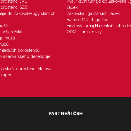
 dorostenci JVČ
Kvalifikační turnaje do Žákovské li
 dorostenci SZČ
žaček
rnaje do Žákovské ligy starších
Žákovská liga starších žaček
Baráž o MOL Ligu žen
mužů
Finálový turnaj Házenkářského des
starších žáků
ODM - turnaj dívky
igu mužů
 mužů
u mladších dorostenců
j Házenkářského desetiboje
iga starší dorostenci Morava
hlapci
PARTNEŘI ČSH