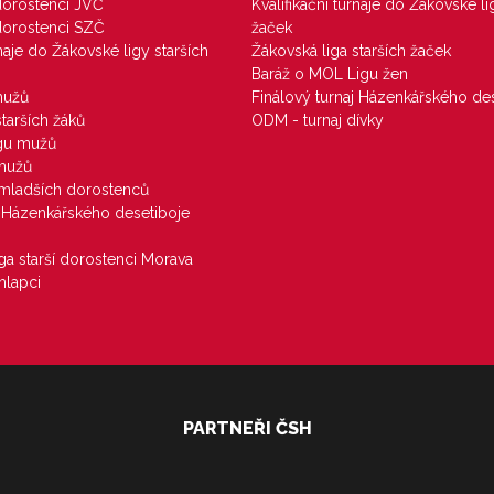
 dorostenci JVČ
Kvalifikační turnaje do Žákovské li
 dorostenci SZČ
žaček
rnaje do Žákovské ligy starších
Žákovská liga starších žaček
Baráž o MOL Ligu žen
mužů
Finálový turnaj Házenkářského des
starších žáků
ODM - turnaj dívky
igu mužů
 mužů
u mladších dorostenců
j Házenkářského desetiboje
iga starší dorostenci Morava
hlapci
PARTNEŘI ČSH