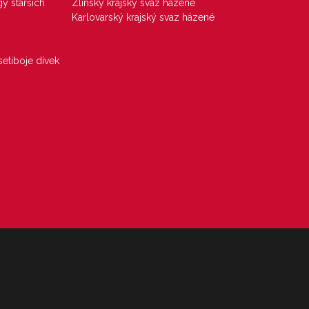
gy starších
Zlínský krajský svaz házené
Karlovarský krajský svaz házené
etiboje dívek