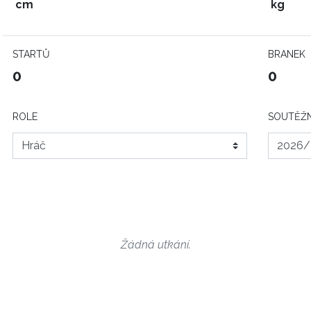
cm
kg
STARTŮ
BRANEK
0
0
ROLE
SOUTĚŽN
Žádná utkání.