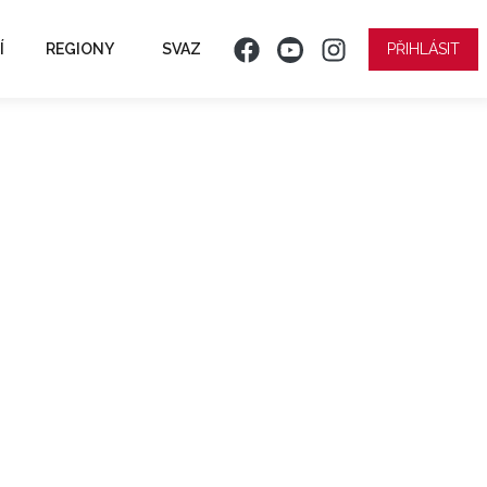
Í
REGIONY
SVAZ
PŘIHLÁSIT