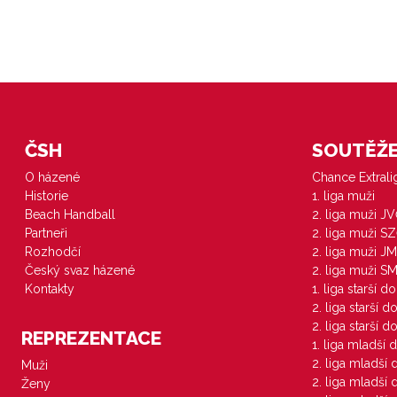
ČSH
SOUTĚŽE 
O házené
Chance Extral
Historie
1. liga muži
Beach Handball
2. liga muži J
Partneři
2. liga muži S
Rozhodčí
2. liga muži JM
Český svaz házené
2. liga muži S
Kontakty
1. liga starší d
2. liga starší 
2. liga starší 
REPREZENTACE
1. liga mladší 
2. liga mladší
Muži
2. liga mladší
Ženy