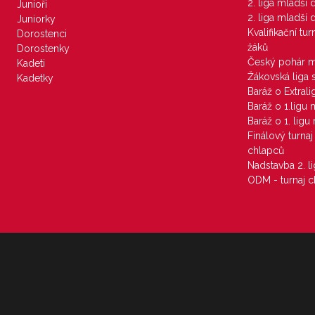
2. liga mladší
Junioři
2. liga mladší
Juniorky
Kvalifikační tu
Dorostenci
žáků
Dorostenky
Český pohár 
Kadeti
Žákovská liga 
Kadetky
Baráž o Extral
Baráž o 1.ligu
Baráž o 1. lig
Finálový turna
chlapců
Nadstavba 2. l
ODM - turnaj c