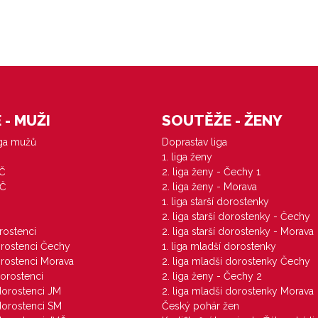
- MUŽI
SOUTĚŽE - ŽENY
iga mužů
Doprastav liga
1. liga ženy
VČ
2. liga ženy - Čechy 1
ZČ
2. liga ženy - Morava
1. liga starší dorostenky
M
2. liga starší dorostenky - Čechy
orostenci
2. liga starší dorostenky - Morava
dorostenci Čechy
1. liga mladší dorostenky
dorostenci Morava
2. liga mladší dorostenky Čechy
dorostenci
2. liga ženy - Čechy 2
 dorostenci JM
2. liga mladší dorostenky Morava
 dorostenci SM
Český pohár žen