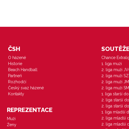
ČSH
SOUTĚŽE 
O házené
Chance Extral
Historie
1. liga muži
Beach Handball
2. liga muži J
Partneři
2. liga muži S
Rozhodčí
2. liga muži JM
Český svaz házené
2. liga muži S
Kontakty
1. liga starší d
2. liga starší 
2. liga starší 
REPREZENTACE
1. liga mladší 
2. liga mladší
Muži
2. liga mladší
Ženy