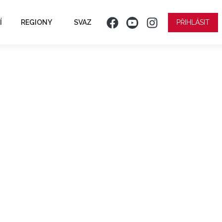
Í
REGIONY
SVAZ
PŘIHLÁSIT