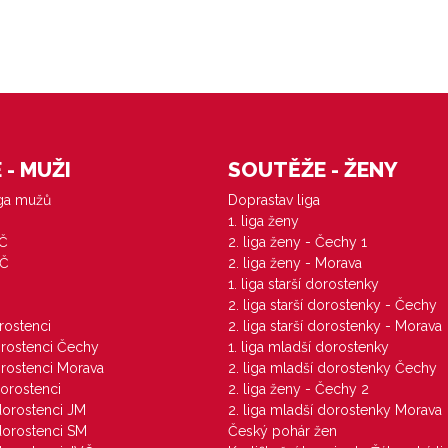
- MUŽI
SOUTĚŽE - ŽENY
iga mužů
Doprastav liga
1. liga ženy
VČ
2. liga ženy - Čechy 1
ZČ
2. liga ženy - Morava
1. liga starší dorostenky
M
2. liga starší dorostenky - Čechy
orostenci
2. liga starší dorostenky - Morava
dorostenci Čechy
1. liga mladší dorostenky
dorostenci Morava
2. liga mladší dorostenky Čechy
dorostenci
2. liga ženy - Čechy 2
 dorostenci JM
2. liga mladší dorostenky Morava
 dorostenci SM
Český pohár žen