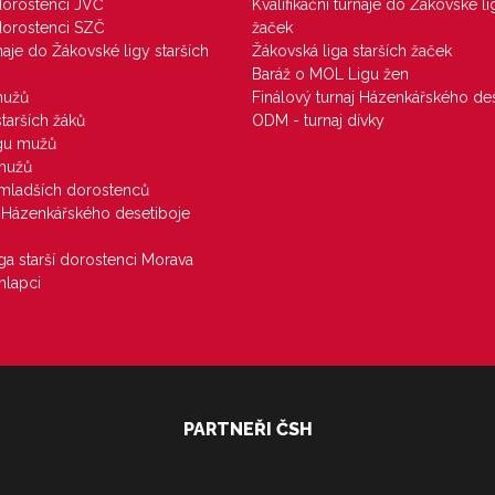
 dorostenci JVČ
Kvalifikační turnaje do Žákovské li
 dorostenci SZČ
žaček
rnaje do Žákovské ligy starších
Žákovská liga starších žaček
Baráž o MOL Ligu žen
mužů
Finálový turnaj Házenkářského des
starších žáků
ODM - turnaj dívky
igu mužů
 mužů
u mladších dorostenců
j Házenkářského desetiboje
iga starší dorostenci Morava
hlapci
PARTNEŘI ČSH