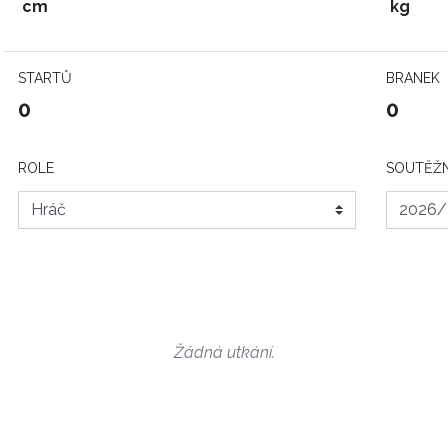
cm
kg
STARTŮ
BRANEK
0
0
ROLE
SOUTĚŽN
Žádná utkání.