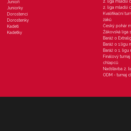
2. liga mladší
Junioři
2. liga mladší
Juniorky
Kvalifikační tu
Dorostenci
žáků
Dorostenky
Český pohár 
Kadeti
Žákovská liga 
Kadetky
Baráž o Extral
Baráž o 1.ligu
Baráž o 1. lig
Finálový turna
chlapců
Nadstavba 2. l
ODM - turnaj c