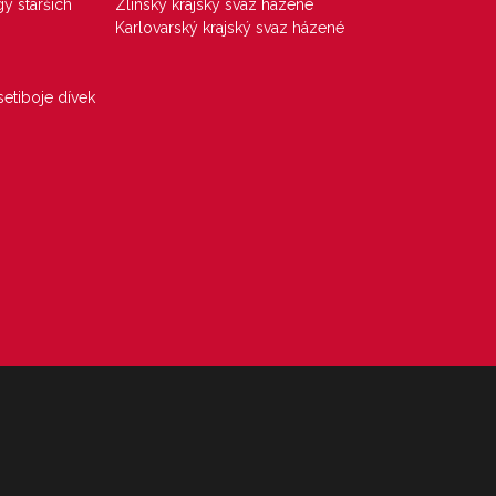
gy starších
Zlínský krajský svaz házené
Karlovarský krajský svaz házené
etiboje dívek