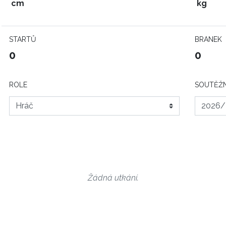
cm
kg
STARTŮ
BRANEK
0
0
ROLE
SOUTĚŽN
Žádná utkání.