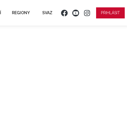
Í
REGIONY
SVAZ
PŘIHLÁSIT