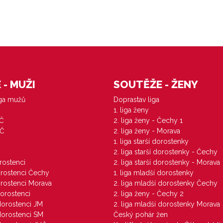
- MUŽI
SOUTĚŽE - ŽENY
iga mužů
Doprastav liga
1. liga ženy
VČ
2. liga ženy - Čechy 1
ZČ
2. liga ženy - Morava
1. liga starší dorostenky
M
2. liga starší dorostenky - Čechy
orostenci
2. liga starší dorostenky - Morava
dorostenci Čechy
1. liga mladší dorostenky
dorostenci Morava
2. liga mladší dorostenky Čechy
dorostenci
2. liga ženy - Čechy 2
 dorostenci JM
2. liga mladší dorostenky Morava
 dorostenci SM
Český pohár žen