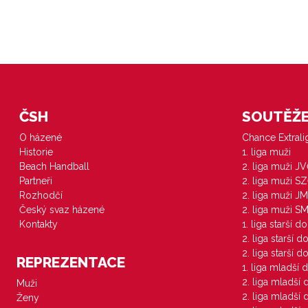
ČSH
SOUTĚŽE 
O házené
Chance Extral
Historie
1. liga muži
Beach Handball
2. liga muži J
Partneři
2. liga muži S
Rozhodčí
2. liga muži JM
Český svaz házené
2. liga muži S
Kontakty
1. liga starší d
2. liga starší 
2. liga starší 
REPREZENTACE
1. liga mladší 
2. liga mladší
Muži
2. liga mladší
Ženy