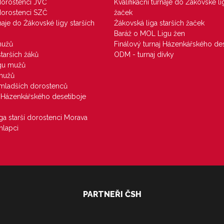
 dorostenci JVČ
Kvalifikační turnaje do Žákovské li
 dorostenci SZČ
žaček
rnaje do Žákovské ligy starších
Žákovská liga starších žaček
Baráž o MOL Ligu žen
mužů
Finálový turnaj Házenkářského des
starších žáků
ODM - turnaj dívky
igu mužů
 mužů
u mladších dorostenců
j Házenkářského desetiboje
iga starší dorostenci Morava
hlapci
PARTNEŘI ČSH