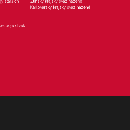
gy starších
Zlínský krajský svaz házené
Karlovarský krajský svaz házené
etiboje dívek