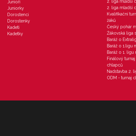
2. liga mladší
Junioři
2. liga mladší
Juniorky
Kvalifikační tu
Dorostenci
žáků
Dorostenky
Český pohár 
Kadeti
Žákovská liga 
Kadetky
Baráž o Extral
Baráž o 1.ligu
Baráž o 1. lig
Finálový turna
chlapců
Nadstavba 2. l
ODM - turnaj c