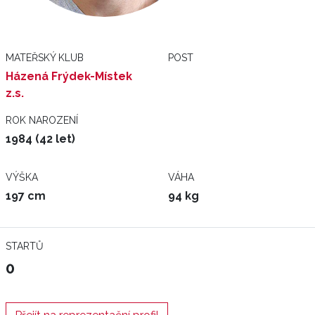
MATEŘSKÝ KLUB
POST
Házená Frýdek-Místek
z.s.
ROK NAROZENÍ
1984 (42 let)
VÝŠKA
VÁHA
197 cm
94 kg
STARTŮ
0