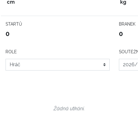
cm
kg
STARTŮ
BRANEK
0
0
ROLE
SOUTĚŽN
Žádná utkání.