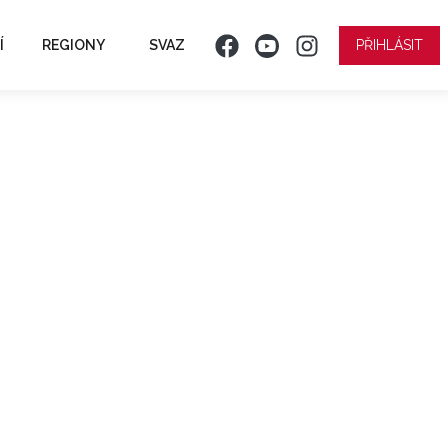
Í
REGIONY
SVAZ
PŘIHLÁSIT