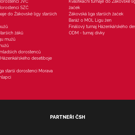
 dorostenci JVČ
Kvalifikační turnaje do Žákovské li
 dorostenci SZČ
žaček
rnaje do Žákovské ligy starších
Žákovská liga starších žaček
Baráž o MOL Ligu žen
mužů
Finálový turnaj Házenkářského des
starších žáků
ODM - turnaj dívky
igu mužů
 mužů
u mladších dorostenců
j Házenkářského desetiboje
iga starší dorostenci Morava
hlapci
PARTNEŘI ČSH