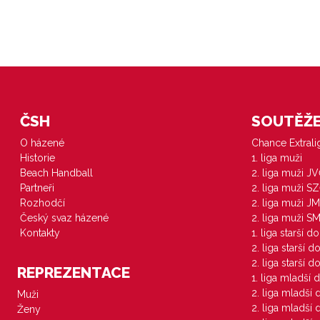
ČSH
SOUTĚŽE 
O házené
Chance Extral
Historie
1. liga muži
Beach Handball
2. liga muži J
Partneři
2. liga muži S
Rozhodčí
2. liga muži JM
Český svaz házené
2. liga muži S
Kontakty
1. liga starší d
2. liga starší 
2. liga starší 
REPREZENTACE
1. liga mladší 
2. liga mladší
Muži
2. liga mladší
Ženy