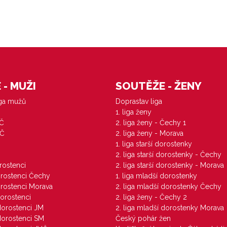
- MUŽI
SOUTĚŽE - ŽENY
iga mužů
Doprastav liga
1. liga ženy
VČ
2. liga ženy - Čechy 1
ZČ
2. liga ženy - Morava
1. liga starší dorostenky
M
2. liga starší dorostenky - Čechy
orostenci
2. liga starší dorostenky - Morava
dorostenci Čechy
1. liga mladší dorostenky
dorostenci Morava
2. liga mladší dorostenky Čechy
dorostenci
2. liga ženy - Čechy 2
 dorostenci JM
2. liga mladší dorostenky Morava
 dorostenci SM
Český pohár žen