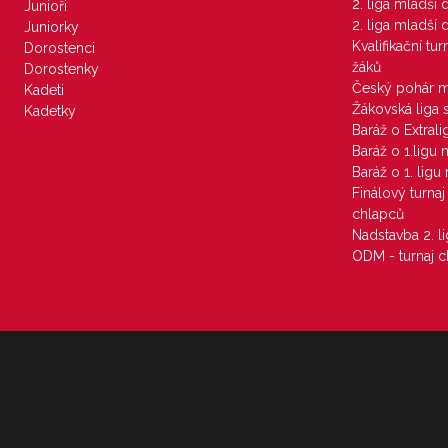
2. liga mladší
Junioři
2. liga mladší
Juniorky
Kvalifikační tu
Dorostenci
žáků
Dorostenky
Český pohár 
Kadeti
Žákovská liga 
Kadetky
Baráž o Extral
Baráž o 1.ligu
Baráž o 1. lig
Finálový turna
chlapců
Nadstavba 2. l
ODM - turnaj c