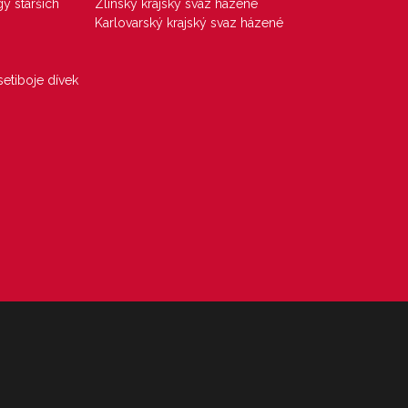
gy starších
Zlínský krajský svaz házené
Karlovarský krajský svaz házené
etiboje dívek