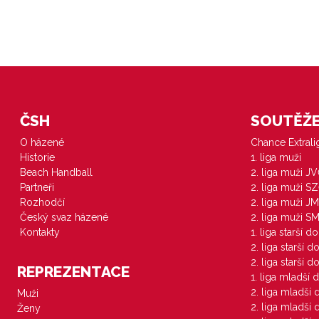
ČSH
SOUTĚŽE 
O házené
Chance Extral
Historie
1. liga muži
Beach Handball
2. liga muži J
Partneři
2. liga muži S
Rozhodčí
2. liga muži JM
Český svaz házené
2. liga muži S
Kontakty
1. liga starší d
2. liga starší 
2. liga starší 
REPREZENTACE
1. liga mladší 
2. liga mladší
Muži
2. liga mladší
Ženy