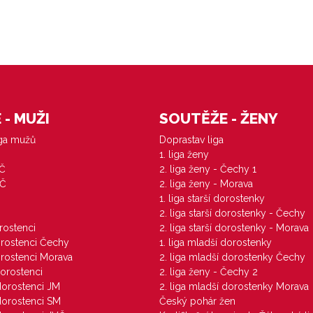
- MUŽI
SOUTĚŽE - ŽENY
iga mužů
Doprastav liga
1. liga ženy
VČ
2. liga ženy - Čechy 1
ZČ
2. liga ženy - Morava
1. liga starší dorostenky
M
2. liga starší dorostenky - Čechy
orostenci
2. liga starší dorostenky - Morava
dorostenci Čechy
1. liga mladší dorostenky
dorostenci Morava
2. liga mladší dorostenky Čechy
dorostenci
2. liga ženy - Čechy 2
 dorostenci JM
2. liga mladší dorostenky Morava
 dorostenci SM
Český pohár žen