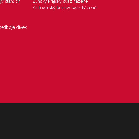
gy starších
Zlínský krajský svaz házené
Karlovarský krajský svaz házené
etiboje dívek