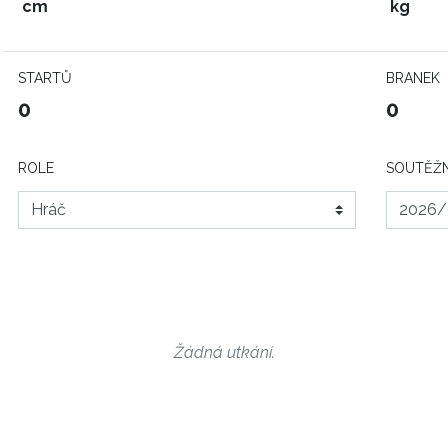
cm
kg
STARTŮ
BRANEK
0
0
ROLE
SOUTĚŽN
Žádná utkání.