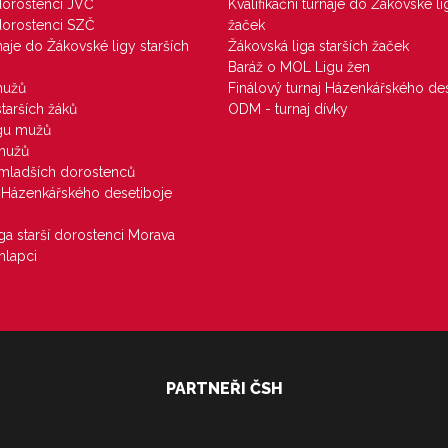
 dorostenci JVČ
Kvalifikační turnaje do Žákovské li
 dorostenci SZČ
žaček
rnaje do Žákovské ligy starších
Žákovská liga starších žaček
Baráž o MOL Ligu žen
mužů
Finálový turnaj Házenkářského des
starších žáků
ODM - turnaj dívky
igu mužů
 mužů
u mladších dorostenců
j Házenkářského desetiboje
iga starší dorostenci Morava
hlapci
PARTNEŘI ČSH