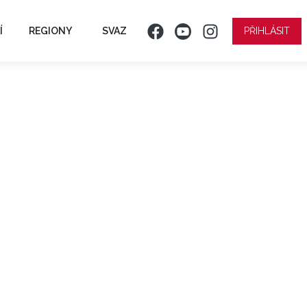
Í
REGIONY
SVAZ
PŘIHLÁSIT