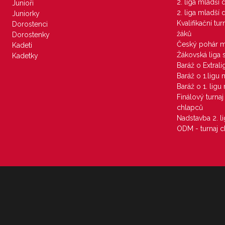
2. liga mladší
Junioři
2. liga mladší
Juniorky
Kvalifikační tu
Dorostenci
žáků
Dorostenky
Český pohár 
Kadeti
Žákovská liga 
Kadetky
Baráž o Extral
Baráž o 1.ligu
Baráž o 1. lig
Finálový turna
chlapců
Nadstavba 2. l
ODM - turnaj c