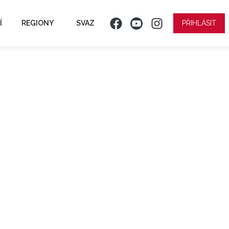
Í
REGIONY
SVAZ
PŘIHLÁSIT