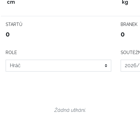
cm
kg
STARTŮ
BRANEK
0
0
ROLE
SOUTĚŽN
Žádná utkání.