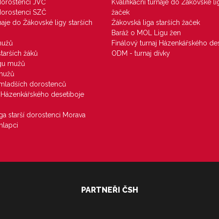
 dorostenci JVČ
Kvalifikační turnaje do Žákovské li
 dorostenci SZČ
žaček
rnaje do Žákovské ligy starších
Žákovská liga starších žaček
Baráž o MOL Ligu žen
mužů
Finálový turnaj Házenkářského des
starších žáků
ODM - turnaj dívky
igu mužů
 mužů
u mladších dorostenců
j Házenkářského desetiboje
iga starší dorostenci Morava
hlapci
PARTNEŘI ČSH