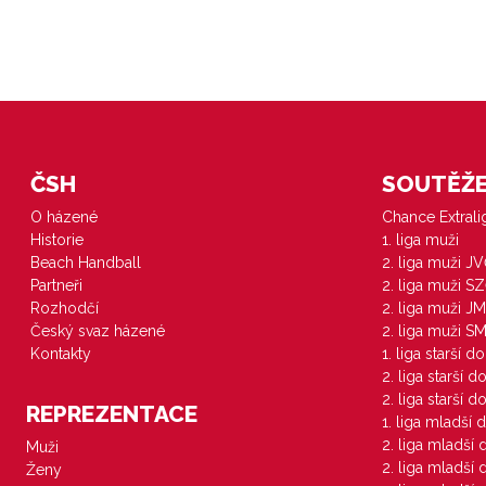
ČSH
SOUTĚŽE 
O házené
Chance Extral
Historie
1. liga muži
Beach Handball
2. liga muži J
Partneři
2. liga muži S
Rozhodčí
2. liga muži JM
Český svaz házené
2. liga muži S
Kontakty
1. liga starší d
2. liga starší 
2. liga starší 
REPREZENTACE
1. liga mladší 
2. liga mladší
Muži
2. liga mladší
Ženy