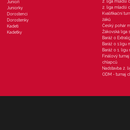
2. liga mladší
Junioři
2. liga mladší
Juniorky
Kvalifikační tu
Dorostenci
žáků
Dorostenky
Český pohár 
Kadeti
Žákovská liga 
Kadetky
Baráž o Extral
Baráž o 1.ligu
Baráž o 1. lig
Finálový turna
chlapců
Nadstavba 2. l
ODM - turnaj c