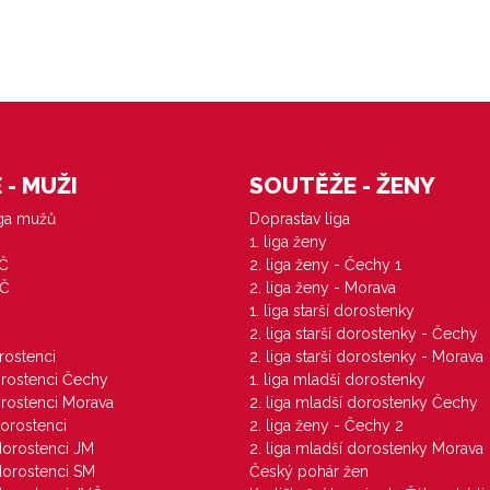
- MUŽI
SOUTĚŽE - ŽENY
iga mužů
Doprastav liga
1. liga ženy
VČ
2. liga ženy - Čechy 1
ZČ
2. liga ženy - Morava
1. liga starší dorostenky
M
2. liga starší dorostenky - Čechy
orostenci
2. liga starší dorostenky - Morava
dorostenci Čechy
1. liga mladší dorostenky
dorostenci Morava
2. liga mladší dorostenky Čechy
dorostenci
2. liga ženy - Čechy 2
 dorostenci JM
2. liga mladší dorostenky Morava
 dorostenci SM
Český pohár žen