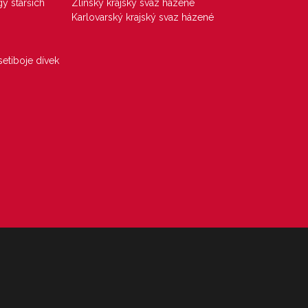
gy starších
Zlínský krajský svaz házené
Karlovarský krajský svaz házené
etiboje dívek