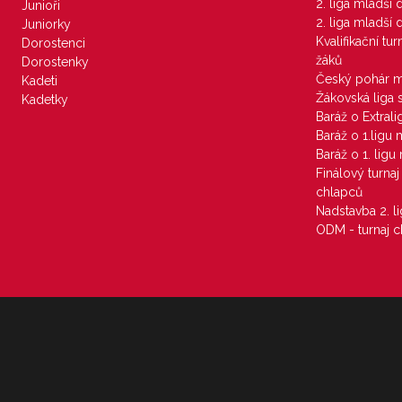
2. liga mladší
Junioři
2. liga mladší
Juniorky
Kvalifikační tu
Dorostenci
žáků
Dorostenky
Český pohár 
Kadeti
Žákovská liga 
Kadetky
Baráž o Extral
Baráž o 1.ligu
Baráž o 1. lig
Finálový turna
chlapců
Nadstavba 2. l
ODM - turnaj c