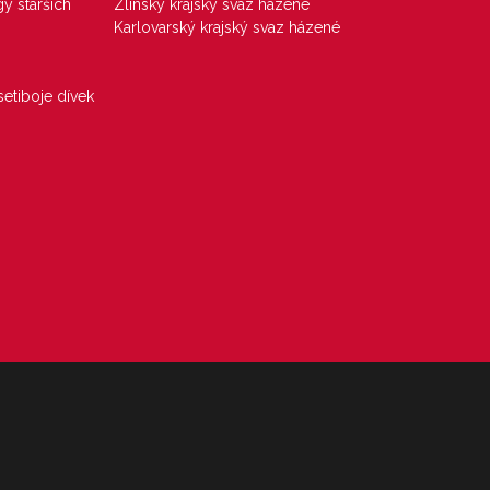
gy starších
Zlínský krajský svaz házené
Karlovarský krajský svaz házené
etiboje dívek