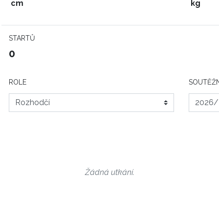
cm
kg
STARTŮ
0
ROLE
SOUTĚŽN
Žádná utkání.