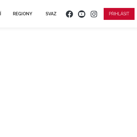
Í
REGIONY
SVAZ
PŘIHLÁSIT