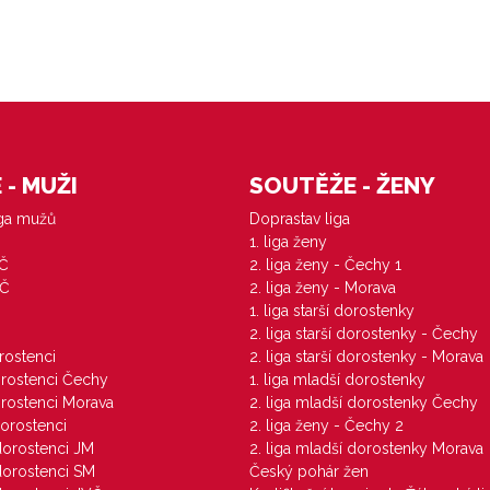
- MUŽI
SOUTĚŽE - ŽENY
iga mužů
Doprastav liga
1. liga ženy
VČ
2. liga ženy - Čechy 1
ZČ
2. liga ženy - Morava
1. liga starší dorostenky
M
2. liga starší dorostenky - Čechy
orostenci
2. liga starší dorostenky - Morava
dorostenci Čechy
1. liga mladší dorostenky
dorostenci Morava
2. liga mladší dorostenky Čechy
dorostenci
2. liga ženy - Čechy 2
 dorostenci JM
2. liga mladší dorostenky Morava
 dorostenci SM
Český pohár žen