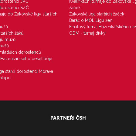
 dorostenci JVČ
Kvalifikační turnaje do Žákovské li
 dorostenci SZČ
žaček
rnaje do Žákovské ligy starších
Žákovská liga starších žaček
Baráž o MOL Ligu žen
mužů
Finálový turnaj Házenkářského des
starších žáků
ODM - turnaj dívky
igu mužů
 mužů
u mladších dorostenců
j Házenkářského desetiboje
iga starší dorostenci Morava
hlapci
PARTNEŘI ČSH