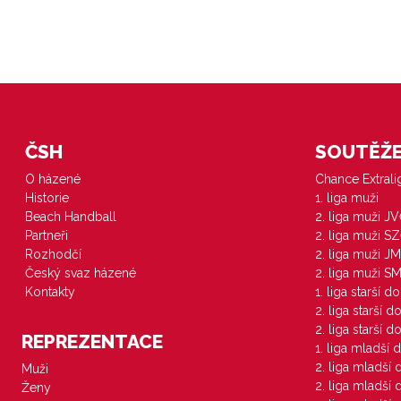
ČSH
SOUTĚŽE 
O házené
Chance Extral
Historie
1. liga muži
Beach Handball
2. liga muži J
Partneři
2. liga muži S
Rozhodčí
2. liga muži JM
Český svaz házené
2. liga muži S
Kontakty
1. liga starší d
2. liga starší 
2. liga starší 
REPREZENTACE
1. liga mladší 
2. liga mladší
Muži
2. liga mladší
Ženy