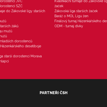
 dorostenci JVČ
Kvalifikační turnaje do Žákovské li
 dorostenci SZČ
žaček
rnaje do Žákovské ligy starších
Žákovská liga starších žaček
Baráž o MOL Ligu žen
mužů
Finálový turnaj Házenkářského des
starších žáků
ODM - turnaj dívky
igu mužů
 mužů
u mladších dorostenců
j Házenkářského desetiboje
iga starší dorostenci Morava
hlapci
PARTNEŘI ČSH