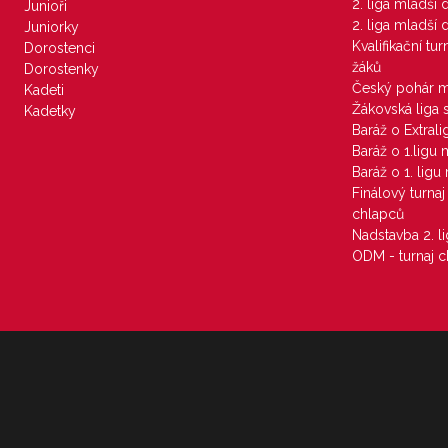
2. liga mladší
Junioři
2. liga mladší
Juniorky
Kvalifikační tu
Dorostenci
žáků
Dorostenky
Český pohár 
Kadeti
Žákovská liga 
Kadetky
Baráž o Extral
Baráž o 1.ligu
Baráž o 1. lig
Finálový turna
chlapců
Nadstavba 2. l
ODM - turnaj c