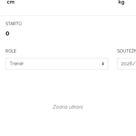
cm
kg
STARTŮ
0
ROLE
SOUTĚŽN
Žádná utkání.