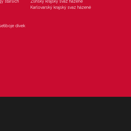
gy starších
Zlínský krajský svaz házené
Karlovarský krajský svaz házené
etiboje dívek