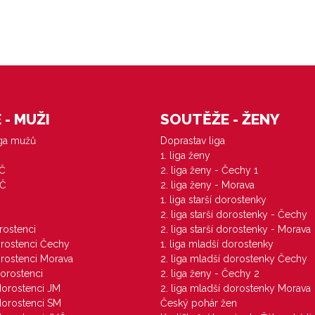
- MUŽI
SOUTĚŽE - ŽENY
iga mužů
Doprastav liga
1. liga ženy
VČ
2. liga ženy - Čechy 1
ZČ
2. liga ženy - Morava
1. liga starší dorostenky
M
2. liga starší dorostenky - Čechy
orostenci
2. liga starší dorostenky - Morava
dorostenci Čechy
1. liga mladší dorostenky
dorostenci Morava
2. liga mladší dorostenky Čechy
dorostenci
2. liga ženy - Čechy 2
 dorostenci JM
2. liga mladší dorostenky Morava
 dorostenci SM
Český pohár žen