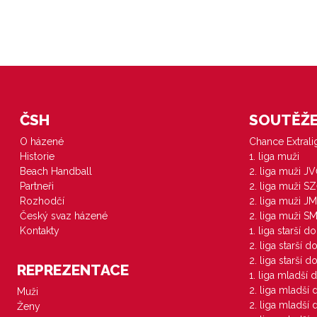
ČSH
SOUTĚŽE 
O házené
Chance Extral
Historie
1. liga muži
Beach Handball
2. liga muži J
Partneři
2. liga muži S
Rozhodčí
2. liga muži JM
Český svaz házené
2. liga muži S
Kontakty
1. liga starší d
2. liga starší 
2. liga starší 
REPREZENTACE
1. liga mladší 
2. liga mladší
Muži
2. liga mladší
Ženy