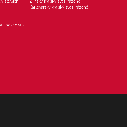
gy starších
Zlínský krajský svaz házené
Karlovarský krajský svaz házené
etiboje dívek