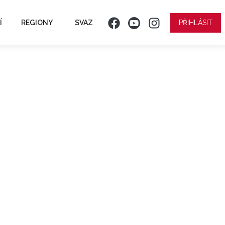
Í
REGIONY
SVAZ
PŘIHLÁSIT