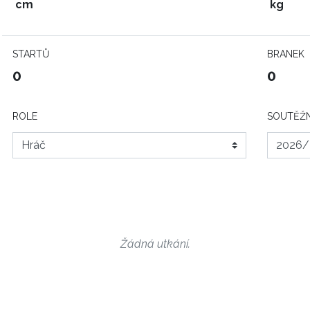
cm
kg
STARTŮ
BRANEK
0
0
ROLE
SOUTĚŽN
Žádná utkání.