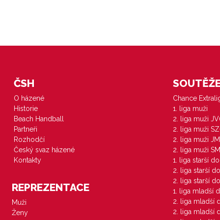
ČSH
SOUTĚŽE 
O házené
Chance Extral
Historie
1. liga muži
Beach Handball
2. liga muži J
Partneři
2. liga muži S
Rozhodčí
2. liga muži JM
Český svaz házené
2. liga muži S
Kontakty
1. liga starší d
2. liga starší 
2. liga starší 
REPREZENTACE
1. liga mladší 
2. liga mladší
Muži
2. liga mladší
Ženy