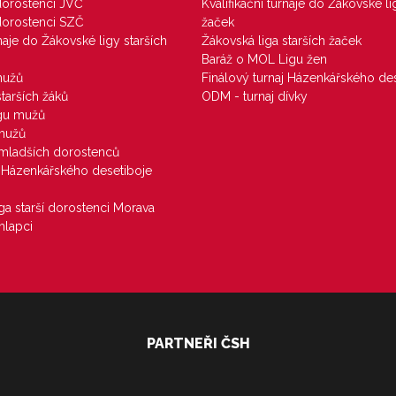
 dorostenci JVČ
Kvalifikační turnaje do Žákovské li
 dorostenci SZČ
žaček
rnaje do Žákovské ligy starších
Žákovská liga starších žaček
Baráž o MOL Ligu žen
mužů
Finálový turnaj Házenkářského des
starších žáků
ODM - turnaj dívky
igu mužů
 mužů
u mladších dorostenců
j Házenkářského desetiboje
iga starší dorostenci Morava
hlapci
PARTNEŘI ČSH