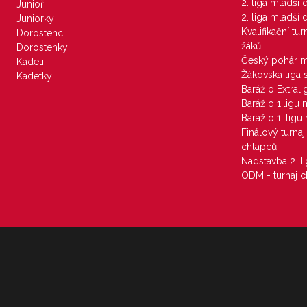
2. liga mladší
Junioři
2. liga mladší
Juniorky
Kvalifikační tu
Dorostenci
žáků
Dorostenky
Český pohár 
Kadeti
Žákovská liga 
Kadetky
Baráž o Extral
Baráž o 1.ligu
Baráž o 1. lig
Finálový turna
chlapců
Nadstavba 2. l
ODM - turnaj c