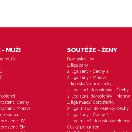
- MUŽI
SOUTĚŽE - ŽENY
iga mužů
Doprastav liga
1. liga ženy
VČ
2. liga ženy - Čechy 1
ZČ
2. liga ženy - Morava
1. liga starší dorostenky
M
2. liga starší dorostenky - Čechy
orostenci
2. liga starší dorostenky - Morava
dorostenci Čechy
1. liga mladší dorostenky
dorostenci Morava
2. liga mladší dorostenky Čechy
dorostenci
2. liga ženy - Čechy 2
 dorostenci JM
2. liga mladší dorostenky Morava
 dorostenci SM
Český pohár žen