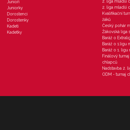
2. liga mladší
Junioři
2. liga mladší
Juniorky
Kvalifikační tu
Dorostenci
žáků
Dorostenky
Český pohár 
Kadeti
Žákovská liga 
Kadetky
Baráž o Extral
Baráž o 1.ligu
Baráž o 1. lig
Finálový turna
chlapců
Nadstavba 2. l
ODM - turnaj c