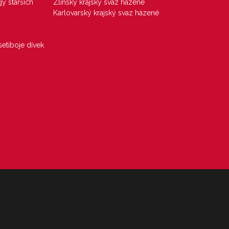
gy starších
Zlínský krajský svaz házené
Karlovarský krajský svaz házené
etiboje dívek