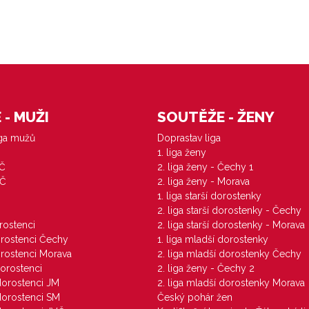
- MUŽI
SOUTĚŽE - ŽENY
iga mužů
Doprastav liga
1. liga ženy
VČ
2. liga ženy - Čechy 1
ZČ
2. liga ženy - Morava
1. liga starší dorostenky
M
2. liga starší dorostenky - Čechy
orostenci
2. liga starší dorostenky - Morava
dorostenci Čechy
1. liga mladší dorostenky
dorostenci Morava
2. liga mladší dorostenky Čechy
dorostenci
2. liga ženy - Čechy 2
 dorostenci JM
2. liga mladší dorostenky Morava
 dorostenci SM
Český pohár žen