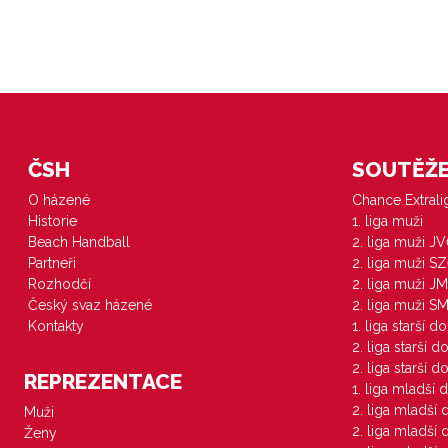
ČSH
SOUTĚŽE 
O házené
Chance Extral
Historie
1. liga muži
Beach Handball
2. liga muži J
Partneři
2. liga muži S
Rozhodčí
2. liga muži JM
Český svaz házené
2. liga muži S
Kontakty
1. liga starší d
2. liga starší 
2. liga starší 
REPREZENTACE
1. liga mladší 
2. liga mladší
Muži
2. liga mladší
Ženy