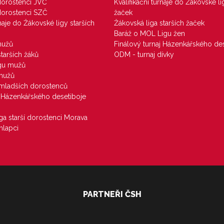
 dorostenci JVČ
Kvalifikační turnaje do Žákovské li
 dorostenci SZČ
žaček
rnaje do Žákovské ligy starších
Žákovská liga starších žaček
Baráž o MOL Ligu žen
mužů
Finálový turnaj Házenkářského des
starších žáků
ODM - turnaj dívky
igu mužů
 mužů
u mladších dorostenců
j Házenkářského desetiboje
iga starší dorostenci Morava
hlapci
PARTNEŘI ČSH