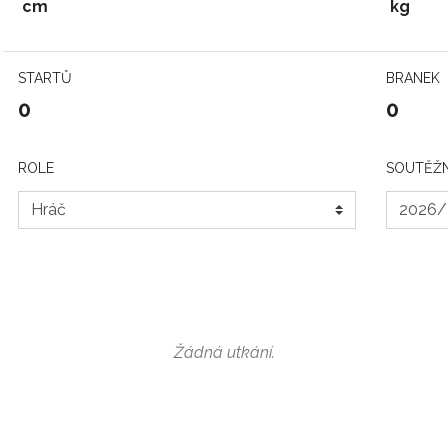
cm
kg
STARTŮ
BRANEK
0
0
ROLE
SOUTĚŽN
Žádná utkání.