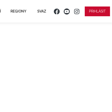
Í
REGIONY
SVAZ
PŘIHLÁSIT