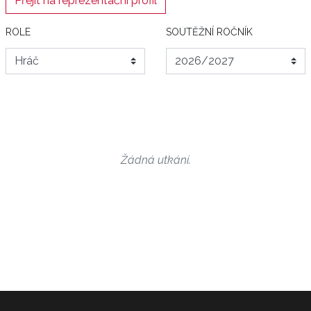
Přejít na reprezentační profil
ROLE
SOUTĚŽNÍ ROČNÍK
Žádná utkání.