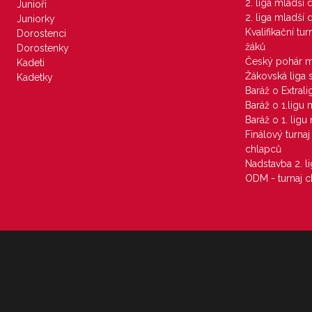
2. liga mladší
Junioři
2. liga mladší
Juniorky
Kvalifikační tu
Dorostenci
žáků
Dorostenky
Český pohár 
Kadeti
Žákovská liga 
Kadetky
Baráž o Extral
Baráž o 1.ligu
Baráž o 1. lig
Finálový turna
chlapců
Nadstavba 2. l
ODM - turnaj c