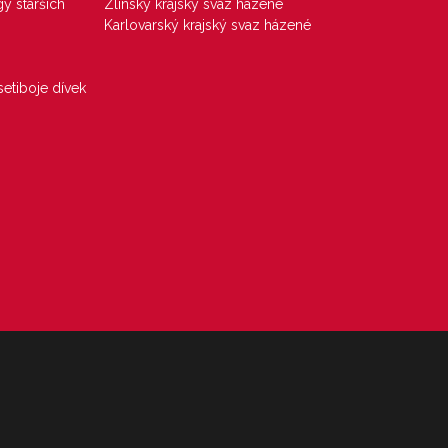
gy starších
Zlínský krajský svaz házené
Karlovarský krajský svaz házené
etiboje dívek