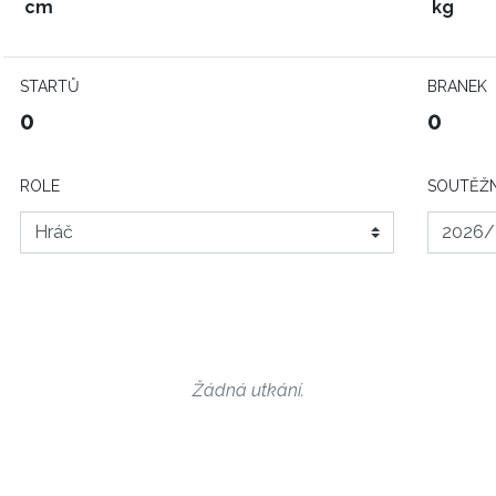
cm
kg
STARTŮ
BRANEK
0
0
ROLE
SOUTĚŽN
Žádná utkání.