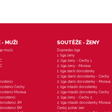
- MUŽI
SOUTĚŽE - ŽENY
iga mužů
Doprastav liga
1. liga ženy
VČ
2. liga ženy - Čechy 1
ZČ
2. liga ženy - Morava
1. liga starší dorostenky
M
2. liga starší dorostenky - Čechy
orostenci
2. liga starší dorostenky - Morava
dorostenci Čechy
1. liga mladší dorostenky
dorostenci Morava
2. liga mladší dorostenky Čechy
dorostenci
2. liga ženy - Čechy 2
 dorostenci JM
2. liga mladší dorostenky Morava
 dorostenci SM
Český pohár žen