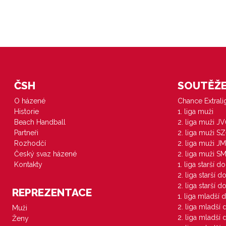
ČSH
SOUTĚŽE 
O házené
Chance Extral
Historie
1. liga muži
Beach Handball
2. liga muži J
Partneři
2. liga muži S
Rozhodčí
2. liga muži JM
Český svaz házené
2. liga muži S
Kontakty
1. liga starší d
2. liga starší 
2. liga starší 
REPREZENTACE
1. liga mladší 
2. liga mladší
Muži
2. liga mladší
Ženy