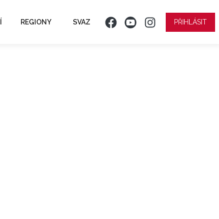
Í
REGIONY
SVAZ
PŘIHLÁSIT