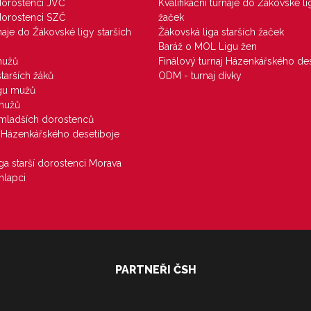
 dorostenci JVČ
Kvalifikační turnaje do Žákovské li
 dorostenci SZČ
žaček
rnaje do Žákovské ligy starších
Žákovská liga starších žaček
Baráž o MOL Ligu žen
mužů
Finálový turnaj Házenkářského des
starších žáků
ODM - turnaj dívky
igu mužů
 mužů
u mladších dorostenců
j Házenkářského desetiboje
iga starší dorostenci Morava
hlapci
PARTNEŘI ČSH