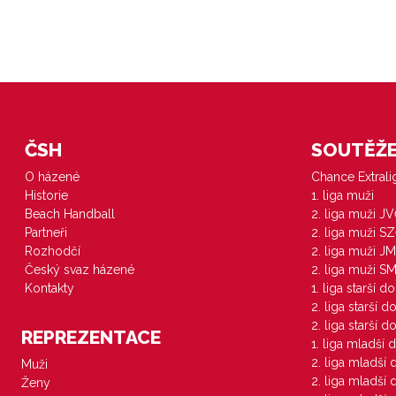
ČSH
SOUTĚŽE 
O házené
Chance Extral
Historie
1. liga muži
Beach Handball
2. liga muži J
Partneři
2. liga muži S
Rozhodčí
2. liga muži JM
Český svaz házené
2. liga muži S
Kontakty
1. liga starší d
2. liga starší 
2. liga starší 
REPREZENTACE
1. liga mladší 
2. liga mladší
Muži
2. liga mladší
Ženy