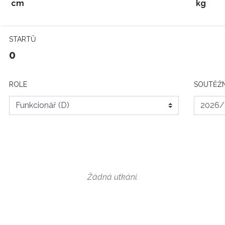
cm
kg
STARTŮ
0
ROLE
SOUTĚŽN
Žádná utkání.