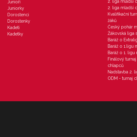
2. liga mladší
Junioři
2. liga mladší
Juniorky
Kvalifikační tu
Dorostenci
žáků
Dorostenky
Český pohár 
Kadeti
Žákovská liga 
Kadetky
Baráž o Extral
Baráž o 1.ligu
Baráž o 1. lig
Finálový turna
chlapců
Nadstavba 2. l
ODM - turnaj c