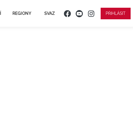
Í
REGIONY
SVAZ
PŘIHLÁSIT