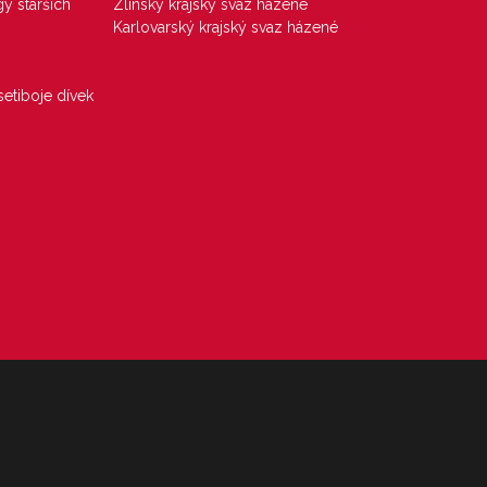
gy starších
Zlínský krajský svaz házené
Karlovarský krajský svaz házené
etiboje dívek