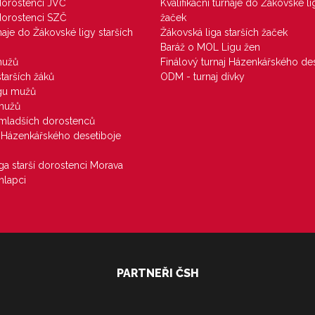
 dorostenci JVČ
Kvalifikační turnaje do Žákovské li
 dorostenci SZČ
žaček
rnaje do Žákovské ligy starších
Žákovská liga starších žaček
Baráž o MOL Ligu žen
mužů
Finálový turnaj Házenkářského des
starších žáků
ODM - turnaj dívky
igu mužů
 mužů
u mladších dorostenců
j Házenkářského desetiboje
iga starší dorostenci Morava
hlapci
PARTNEŘI ČSH