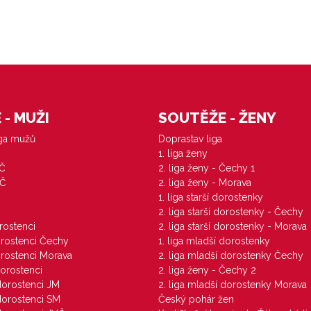
- MUŽI
SOUTĚŽE - ŽENY
iga mužů
Doprastav liga
1. liga ženy
VČ
2. liga ženy - Čechy 1
ZČ
2. liga ženy - Morava
1. liga starší dorostenky
M
2. liga starší dorostenky - Čechy
orostenci
2. liga starší dorostenky - Morava
dorostenci Čechy
1. liga mladší dorostenky
dorostenci Morava
2. liga mladší dorostenky Čechy
dorostenci
2. liga ženy - Čechy 2
 dorostenci JM
2. liga mladší dorostenky Morava
 dorostenci SM
Český pohár žen