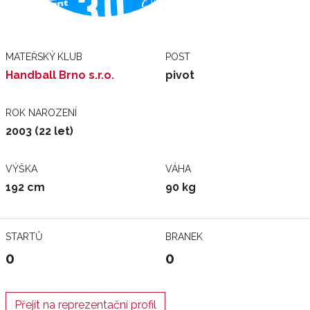
MATEŘSKÝ KLUB
POST
Handball Brno s.r.o.
pivot
ROK NAROZENÍ
2003 (22 let)
VÝŠKA
VÁHA
192 cm
90 kg
STARTŮ
BRANEK
0
0
Přejít na reprezentační profil