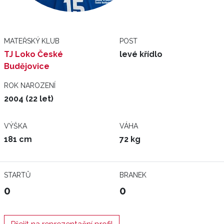
MATEŘSKÝ KLUB
POST
TJ Loko České
levé křídlo
Budějovice
ROK NAROZENÍ
2004 (22 let)
VÝŠKA
VÁHA
181 cm
72 kg
STARTŮ
BRANEK
0
0