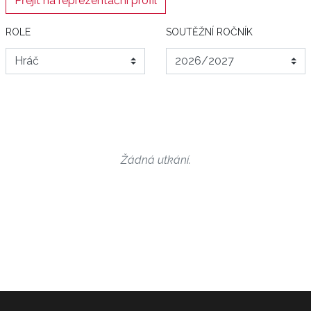
Přejít na reprezentační profil
ROLE
SOUTĚŽNÍ ROČNÍK
Žádná utkání.