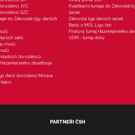
 dorostenci JVČ
Kvalifikační turnaje do Žákovské li
 dorostenci SZČ
žaček
rnaje do Žákovské ligy starších
Žákovská liga starších žaček
Baráž o MOL Ligu žen
mužů
Finálový turnaj Házenkářského des
starších žáků
ODM - turnaj dívky
igu mužů
 mužů
u mladších dorostenců
j Házenkářského desetiboje
iga starší dorostenci Morava
hlapci
PARTNEŘI ČSH