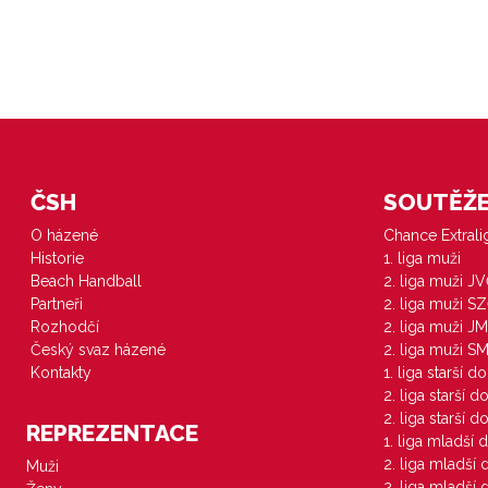
ČSH
SOUTĚŽE 
O házené
Chance Extral
Historie
1. liga muži
Beach Handball
2. liga muži J
Partneři
2. liga muži S
Rozhodčí
2. liga muži JM
Český svaz házené
2. liga muži S
Kontakty
1. liga starší d
2. liga starší 
2. liga starší 
REPREZENTACE
1. liga mladší 
2. liga mladší
Muži
2. liga mladší