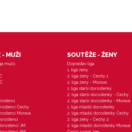
- MUŽI
SOUTĚŽE - ŽENY
iga mužů
Doprastav liga
1. liga ženy
VČ
2. liga ženy - Čechy 1
ZČ
2. liga ženy - Morava
1. liga starší dorostenky
M
2. liga starší dorostenky - Čechy
orostenci
2. liga starší dorostenky - Morava
dorostenci Čechy
1. liga mladší dorostenky
dorostenci Morava
2. liga mladší dorostenky Čechy
dorostenci
2. liga ženy - Čechy 2
 dorostenci JM
2. liga mladší dorostenky Morava
 dorostenci SM
Český pohár žen