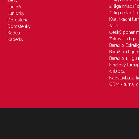
Ženy
2. liga mladší
Junioři
2. liga mladší
Juniorky
Kvalifikační tu
Dorostenci
žáků
Dorostenky
Český pohár 
Kadeti
Žákovská liga 
Kadetky
Baráž o Extral
Baráž o 1.ligu
Baráž o 1. lig
Finálový turna
chlapců
Nadstavba 2. l
ODM - turnaj c