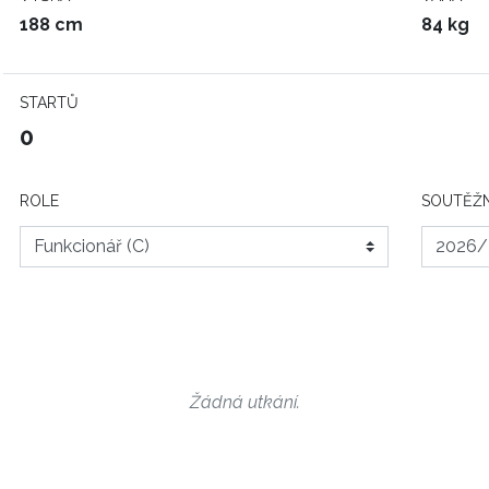
188 cm
84 kg
STARTŮ
0
ROLE
SOUTĚŽN
Žádná utkání.