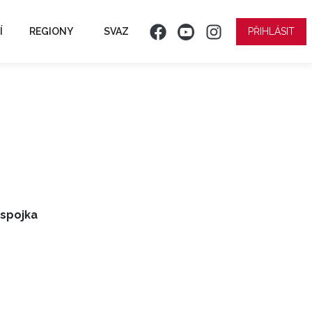
Í
REGIONY
SVAZ
PŘIHLÁSIT
 spojka