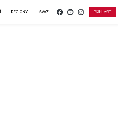
Í
REGIONY
SVAZ
PŘIHLÁSIT