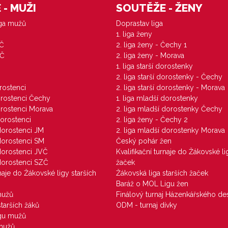
- MUŽI
SOUTĚŽE - ŽENY
iga mužů
Doprastav liga
1. liga ženy
VČ
2. liga ženy - Čechy 1
ZČ
2. liga ženy - Morava
1. liga starší dorostenky
M
2. liga starší dorostenky - Čechy
orostenci
2. liga starší dorostenky - Morava
dorostenci Čechy
1. liga mladší dorostenky
dorostenci Morava
2. liga mladší dorostenky Čechy
dorostenci
2. liga ženy - Čechy 2
 dorostenci JM
2. liga mladší dorostenky Morava
 dorostenci SM
Český pohár žen
 dorostenci JVČ
Kvalifikační turnaje do Žákovské li
 dorostenci SZČ
žaček
rnaje do Žákovské ligy starších
Žákovská liga starších žaček
Baráž o MOL Ligu žen
mužů
Finálový turnaj Házenkářského des
starších žáků
ODM - turnaj dívky
igu mužů
 mužů