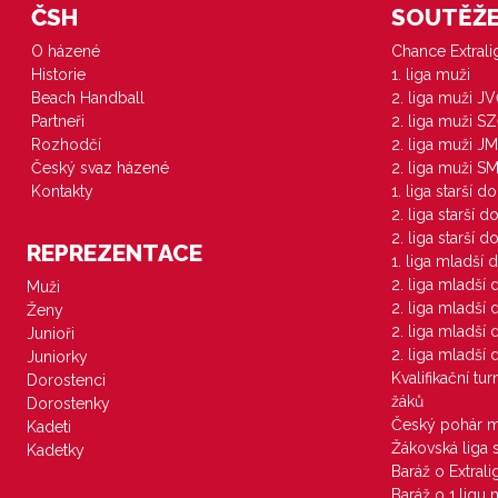
ČSH
SOUTĚŽE 
O házené
Chance Extral
Historie
1. liga muži
Beach Handball
2. liga muži J
Partneři
2. liga muži S
Rozhodčí
2. liga muži JM
Český svaz házené
2. liga muži S
Kontakty
1. liga starší d
2. liga starší 
2. liga starší 
REPREZENTACE
1. liga mladší 
2. liga mladší
Muži
2. liga mladší
Ženy
2. liga mladší
Junioři
2. liga mladší
Juniorky
Kvalifikační tu
Dorostenci
žáků
Dorostenky
Český pohár 
Kadeti
Žákovská liga 
Kadetky
Baráž o Extral
Baráž o 1.ligu