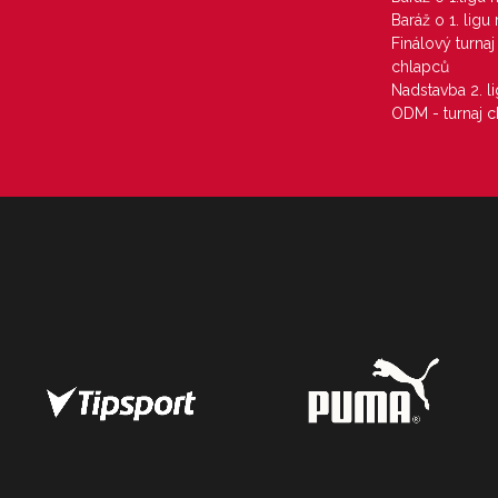
Baráž o 1. lig
Finálový turna
chlapců
Nadstavba 2. l
ODM - turnaj c