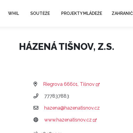
WHIL
SOUTĚŽE
PROJEKTY MLÁDEŽE
ZAHRANIČ
HÁZENÁ TIŠNOV, Z.S.
Riegrova 66601, Tišnov
777837883
hazena@hazenatisnov.cz
www.hazenatisnov.cz