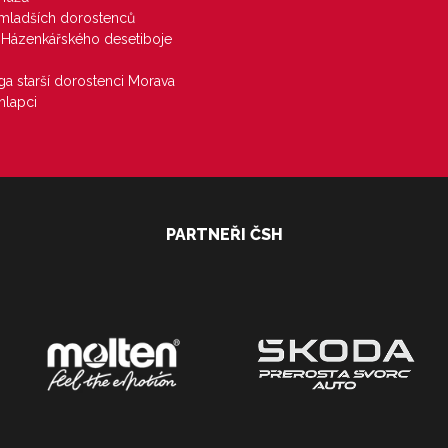
u mladších dorostenců
j Házenkářského desetiboje
iga starší dorostenci Morava
hlapci
PARTNEŘI ČSH