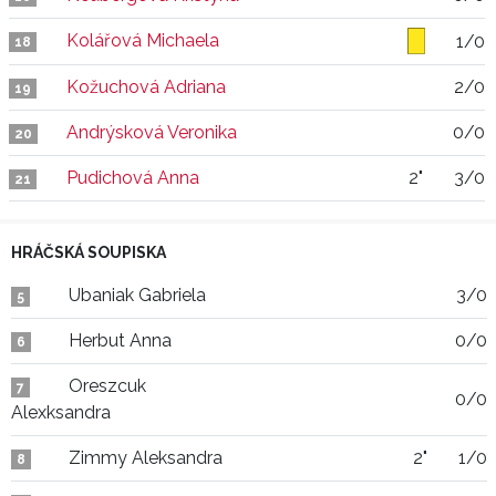
Kolářová Michaela
1/0
18
Kožuchová Adriana
2/0
19
Andrýsková Veronika
0/0
20
Pudichová Anna
2"
3/0
21
HRÁČSKÁ SOUPISKA
Ubaniak Gabriela
3/0
5
Herbut Anna
0/0
6
Oreszcuk
7
0/0
Alexksandra
Zimmy Aleksandra
2"
1/0
8