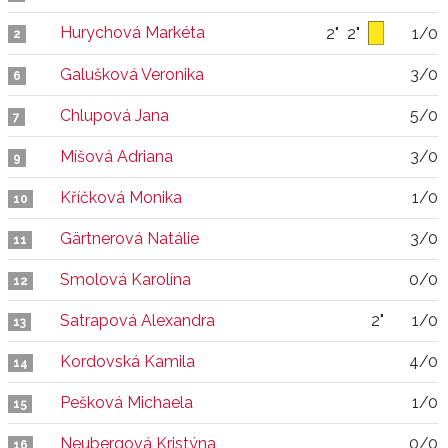
Hurychová Markéta
2"
2"
1/0
2
Galušková Veronika
3/0
6
Chlupová Jana
5/0
7
Míšová Adriana
3/0
9
Kříčková Monika
1/0
10
Gärtnerová Natálie
3/0
11
Smolová Karolína
0/0
12
Satrapová Alexandra
2"
1/0
13
Kordovská Kamila
4/0
14
Pešková Michaela
1/0
15
Neubergová Kristýna
0/0
16