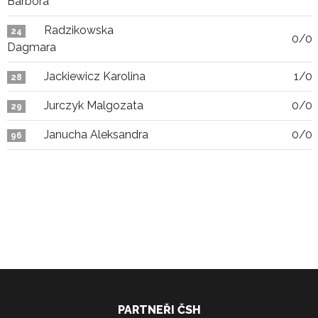
Barbora
Radzikowska
24
0/0
Dagmara
Jackiewicz Karolina
1/0
28
Jurczyk Malgozata
0/0
29
Janucha Aleksandra
0/0
96
PARTNEŘI ČSH