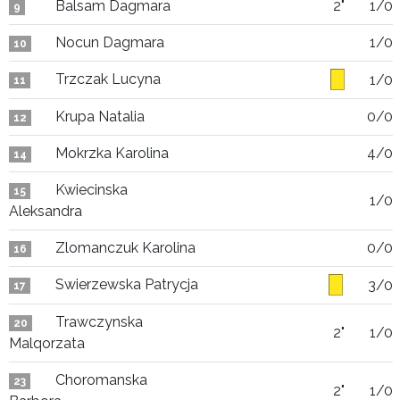
Balsam Dagmara
2"
1/0
9
Nocun Dagmara
1/0
10
Trzczak Lucyna
1/0
11
Krupa Natalia
0/0
12
Mokrzka Karolina
4/0
14
Kwiecinska
15
1/0
Aleksandra
Zlomanczuk Karolina
0/0
16
Swierzewska Patrycja
3/0
17
Trawczynska
20
2"
1/0
Malqorzata
Choromanska
23
2"
1/0