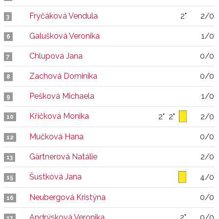
Fryčáková Vendula
2"
2/0
3
Galušková Veronika
1/0
6
Chlupová Jana
0/0
7
Zachová Dominika
0/0
8
Pešková Michaela
1/0
9
Kříčková Monika
2"
2"
2/0
10
Mučková Hana
0/0
12
Gärtnerová Natálie
2/0
13
Šustková Jana
4/0
15
Neubergová Kristýna
0/0
16
Andrýsková Veronika
2"
0/0
17