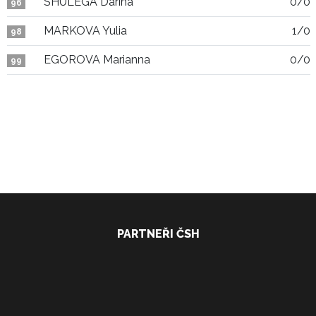
SHULEGA Darina
0/0
96
MARKOVA Yulia
1/0
98
EGOROVA Marianna
0/0
99
PARTNEŘI ČSH