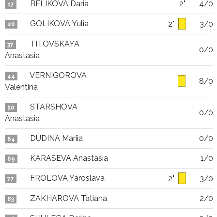
BELIKOVA Daria
2"
4/0
17
GOLIKOVA Yulia
2"
3/0
20
TITOVSKAYA
37
0/0
Anastasia
VERNIGOROVA
44
8/0
Valentina
STARSHOVA
50
0/0
Anastasia
DUDINA Mariia
0/0
64
KARASEVA Anastasia
1/0
69
FROLOVA Yaroslava
2"
3/0
77
ZAKHAROVA Tatiana
2/0
83