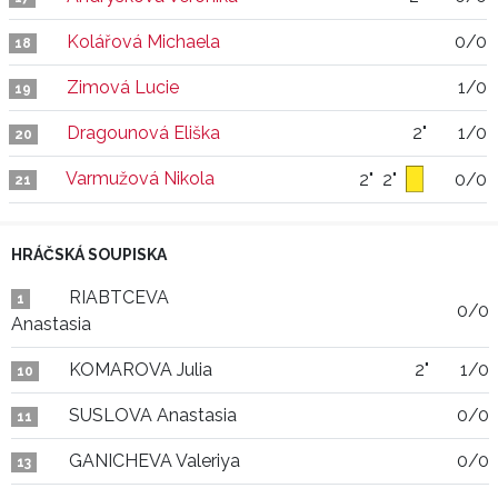
Kolářová Michaela
0/0
18
Zimová Lucie
1/0
19
Dragounová Eliška
2"
1/0
20
Varmužová Nikola
2"
2"
0/0
21
HRÁČSKÁ SOUPISKA
RIABTCEVA
1
0/0
Anastasia
KOMAROVA Julia
2"
1/0
10
SUSLOVA Anastasia
0/0
11
GANICHEVA Valeriya
0/0
13