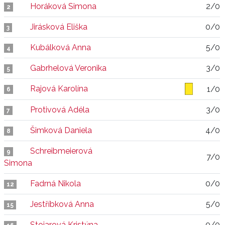
Horáková Simona
2/0
2
Jirásková Eliška
0/0
3
Kubálková Anna
5/0
4
Gabrhelová Veronika
3/0
5
Rajová Karolína
1/0
6
Protivová Adéla
3/0
7
Šimková Daniela
4/0
8
Schreibmeierová
9
7/0
Simona
Fadrná Nikola
0/0
12
Jestříbková Anna
5/0
15
Stojarová Kristýna
0/0