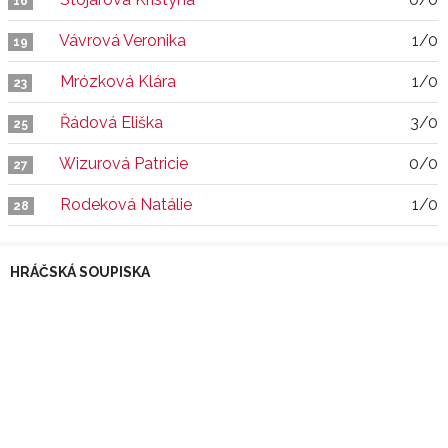
16
Vávrová Veronika
1/0
19
Mrózková Klára
1/0
23
Řádová Eliška
3/0
25
Wizurová Patricie
0/0
27
Rodeková Natálie
1/0
28
HRÁČSKÁ SOUPISKA