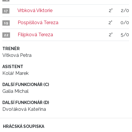
Vrbková Viktorie
2"
2/0
17
Pospíšilová Tereza
2"
0/0
19
Filípková Tereza
2"
5/0
22
TRENÉR
Vítková Petra
ASISTENT
Kolář Marek
DALŠÍ FUNKCIONÁŘ (C)
Galia Michal
DALŠÍ FUNKCIONÁŘ (D)
Dvořáková Kateřina
HRÁČSKÁ SOUPISKA