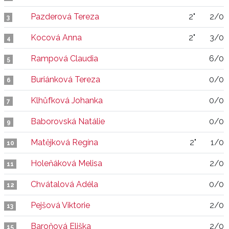
Pazderová Tereza
2"
2/0
3
Kocová Anna
2"
3/0
4
Rampová Claudia
6/0
5
Buriánková Tereza
0/0
6
Klhůfková Johanka
0/0
7
Baborovská Natálie
0/0
9
Matějková Regína
2"
1/0
10
Holeňáková Melisa
2/0
11
Chvátalová Adéla
0/0
12
Pejšová Viktorie
2/0
13
Baroňová Eliška
2/0
15