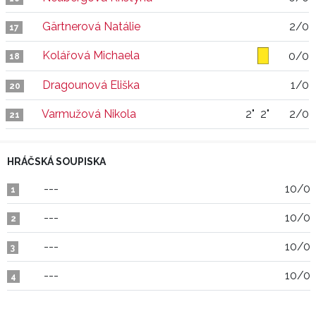
Gärtnerová Natálie
2/0
17
Kolářová Michaela
0/0
18
Dragounová Eliška
1/0
20
Varmužová Nikola
2"
2"
2/0
21
HRÁČSKÁ SOUPISKA
---
10/0
1
---
10/0
2
---
10/0
3
---
10/0
4