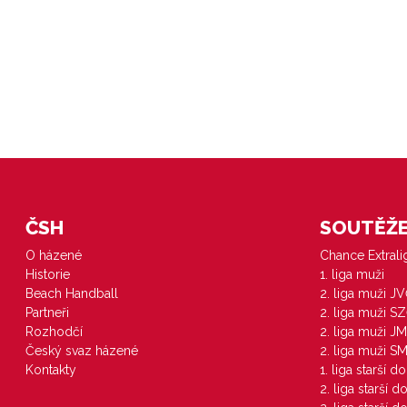
ČSH
SOUTĚŽE 
O házené
Chance Extral
Historie
1. liga muži
Beach Handball
2. liga muži J
Partneři
2. liga muži S
Rozhodčí
2. liga muži JM
Český svaz házené
2. liga muži S
Kontakty
1. liga starší d
2. liga starší 