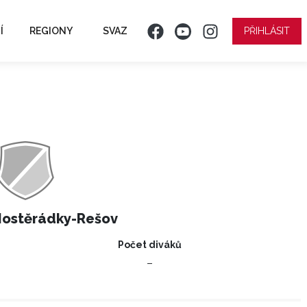
Í
REGIONY
SVAZ
PŘIHLÁSIT
Hostěrádky-Rešov
Počet diváků
–