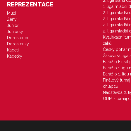
2. liga starší 
REPREZENTACE
1. liga mladší 
2. liga mladší
Muži
2. liga mladší
Ženy
2. liga mladší
Junioři
2. liga mladší
Juniorky
Kvalifikační tu
Dorostenci
žáků
Dorostenky
Český pohár 
Kadeti
Žákovská liga 
Kadetky
Baráž o Extral
Baráž o 1.ligu
Baráž o 1. lig
Finálový turna
chlapců
Nadstavba 2. l
ODM - turnaj c