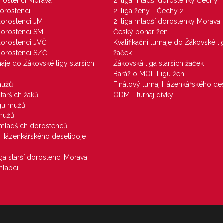
dorostenci Morava
2. liga mladší dorostenky Čechy
dorostenci
2. liga ženy - Čechy 2
 dorostenci JM
2. liga mladší dorostenky Morava
 dorostenci SM
Český pohár žen
 dorostenci JVČ
Kvalifikační turnaje do Žákovské li
 dorostenci SZČ
žaček
rnaje do Žákovské ligy starších
Žákovská liga starších žaček
Baráž o MOL Ligu žen
mužů
Finálový turnaj Házenkářského des
starších žáků
ODM - turnaj dívky
igu mužů
 mužů
u mladších dorostenců
j Házenkářského desetiboje
iga starší dorostenci Morava
hlapci