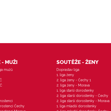
- MUŽI
SOUTĚŽE - ŽENY
iga mužů
Doprastav liga
1. liga ženy
VČ
2. liga ženy - Čechy 1
ZČ
2. liga ženy - Morava
1. liga starší dorostenky
M
2. liga starší dorostenky - Čechy
orostenci
2. liga starší dorostenky - Morava
dorostenci Čechy
1. liga mladší dorostenky