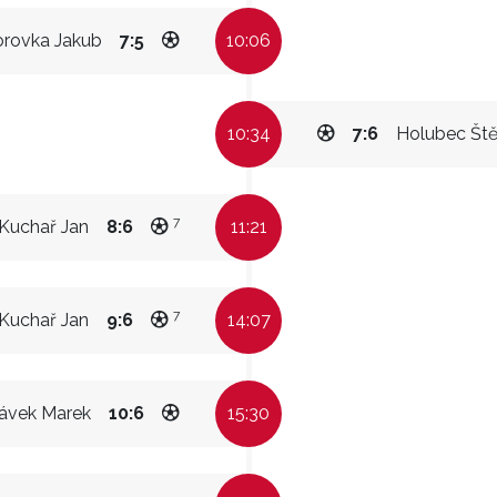
rovka Jakub
7:5
10:06
10:34
7:6
Holubec Št
7
Kuchař Jan
8:6
11:21
7
Kuchař Jan
9:6
14:07
ávek Marek
10:6
15:30