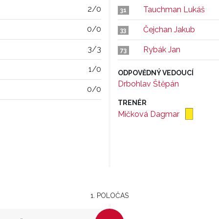
2/0
Tauchman Lukáš
31
0/0
Čejchan Jakub
33
3/3
Rybák Jan
73
1/0
ODPOVĚDNÝ VEDOUCÍ
Drbohlav Štěpán
0/0
TRENÉR
Mičková Dagmar
1. POLOČAS