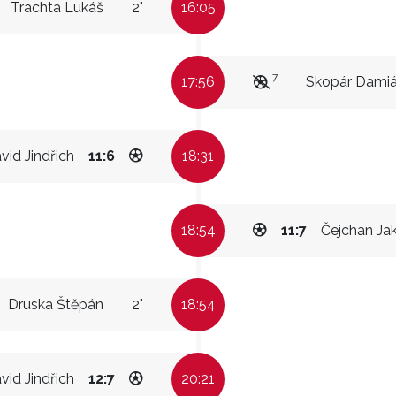
Trachta Lukáš
2"
16:05
7
17:56
Skopár Dami
vid Jindřich
11:6
18:31
18:54
11:7
Čejchan Ja
Druska Štěpán
2"
18:54
vid Jindřich
12:7
20:21