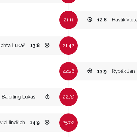
21:11
12:8
Havlík Vojt
achta Lukáš
13:8
21:42
22:26
13:9
Rybák Jan
Baierling Lukáš
22:33
vid Jindřich
14:9
25:02