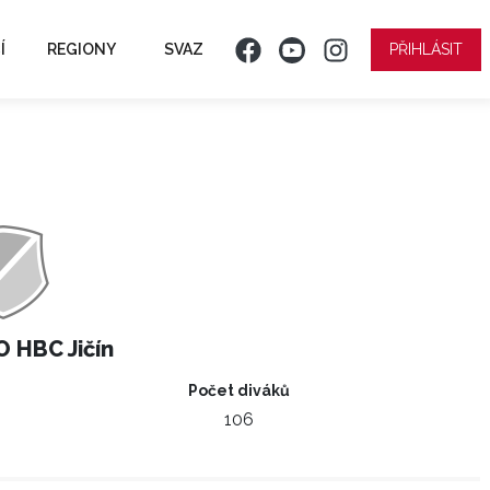
Í
REGIONY
SVAZ
PŘIHLÁSIT
 HBC Jičín
Počet diváků
106