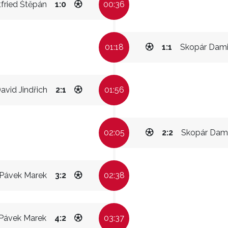
fried Štěpán
1:0
00:36
01:18
1:1
Skopár Dam
avid Jindřich
2:1
01:56
02:05
2:2
Skopár Dam
Pávek Marek
3:2
02:38
Pávek Marek
4:2
03:37