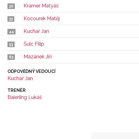
Kramer Matyáš
30
Kocourek Matěj
33
Kuchař Jan
44
Šulc Filip
53
Mazánek Jiří
63
ODPOVĚDNÝ VEDOUCÍ
Kuchař Jan
TRENÉR
Baierling Lukáš