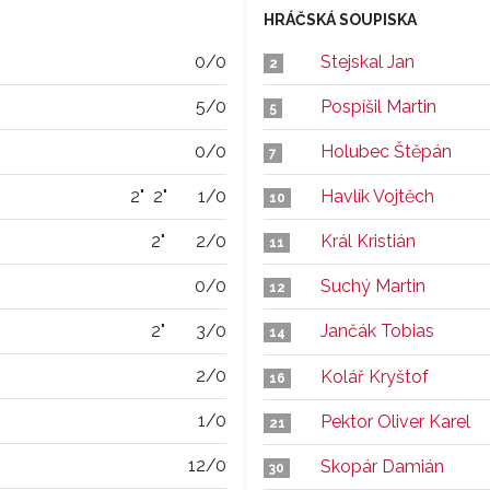
HRÁČSKÁ SOUPISKA
0/0
Stejskal Jan
2
5/0
Pospíšil Martin
5
0/0
Holubec Štěpán
7
2"
2"
1/0
Havlík Vojtěch
10
2"
2/0
Král Kristián
11
0/0
Suchý Martin
12
2"
3/0
Jančák Tobias
14
2/0
Kolář Kryštof
16
1/0
Pektor Oliver Karel
21
12/0
Skopár Damián
30