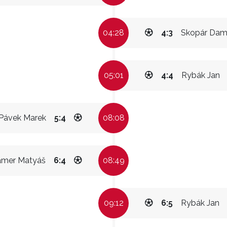
04:28
4:3
Skopár Dam
05:01
4:4
Rybák Jan
Pávek Marek
5:4
08:08
amer Matyáš
6:4
08:49
09:12
6:5
Rybák Jan