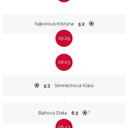
Sejkorová Kristýna
5:2
05:29
06:03
5:3
Sinnreichová Klára
7
Bártová Stela
6:3
06:43