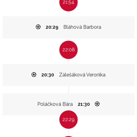
21:54
20:29
Bláhová Barbora
22:08
20:30
Zálešáková Veronika
Poláčková Bára
21:30
22:29