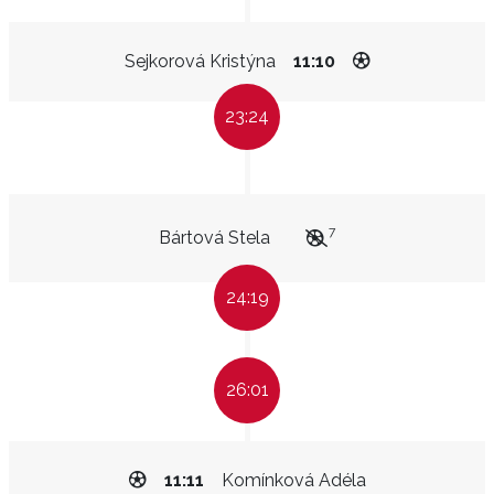
Sejkorová Kristýna
11:10
23:24
7
Bártová Stela
24:19
26:01
11:11
Komínková Adéla