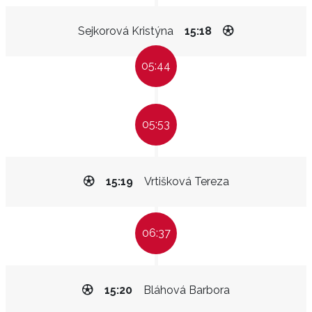
Sejkorová Kristýna
15:18
05:44
05:53
15:19
Vrtišková Tereza
06:37
15:20
Bláhová Barbora