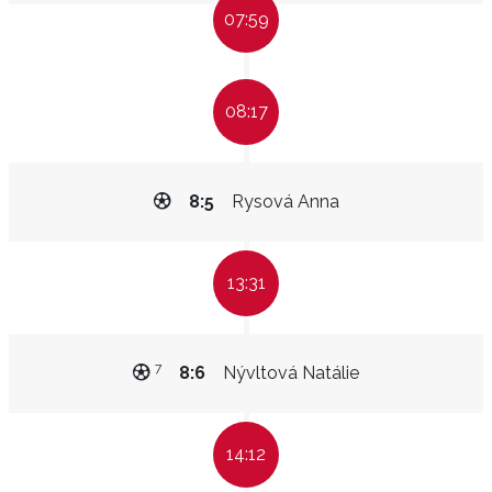
07:59
08:17
8:5
Rysová Anna
13:31
7
8:6
Nývltová Natálie
14:12