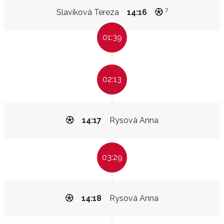
7
Slavíková Tereza
14:16
01:39
02:13
14:17
Rysová Anna
03:29
14:18
Rysová Anna