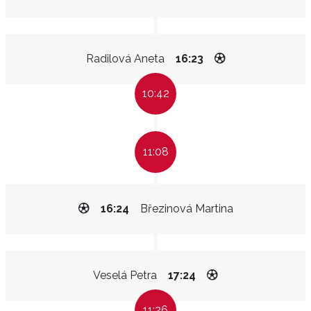
Radilová Aneta
16:23
10:42
11:08
16:24
Březinová Martina
Veselá Petra
17:24
11:26