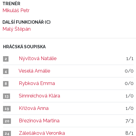
TRENÉR
Mikuláš Petr
DALŠÍ FUNKCIONÁŘ (C)
Malý Štěpán
HRÁČSKÁ SOUPISKA
Nývltová Natálie
1/1
2
Veselá Amálie
0/0
4
Rybková Emma
0/0
8
Sinnreichová Klára
1/0
13
Křížová Anna
1/0
19
Březinová Martina
7/3
20
Zálešáková Veronika
8/1
24