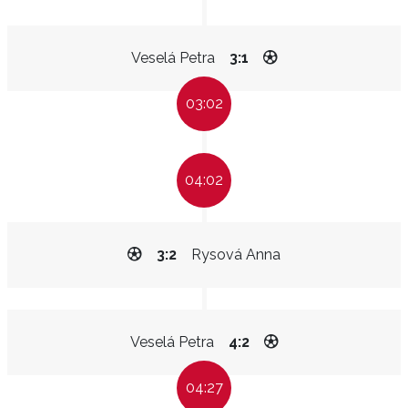
Veselá Petra
3:1
03:02
04:02
3:2
Rysová Anna
Veselá Petra
4:2
04:27