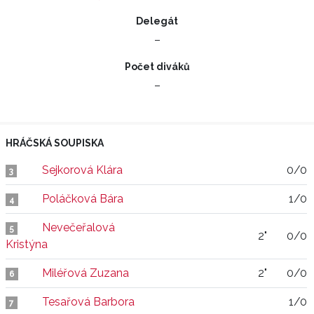
Delegát
–
Počet diváků
–
HRÁČSKÁ SOUPISKA
Sejkorová Klára
0/0
3
Poláčková Bára
1/0
4
Nevečeřalová
5
2"
0/0
Kristýna
Miléřová Zuzana
2"
0/0
6
Tesařová Barbora
1/0
7