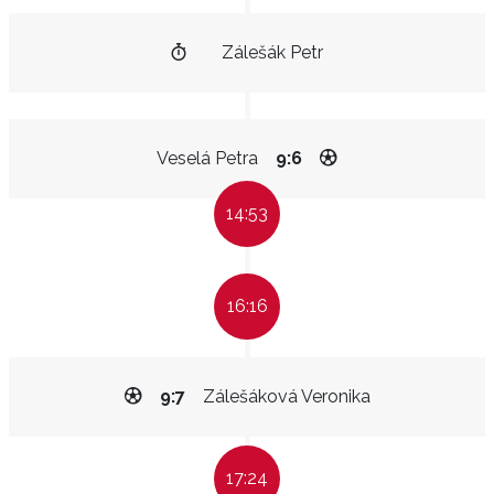
Zálešák Petr
Veselá Petra
9:6
14:53
16:16
9:7
Zálešáková Veronika
17:24