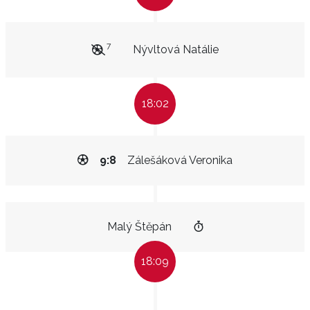
7
Nývltová Natálie
18:02
9:8
Zálešáková Veronika
Malý Štěpán
18:09