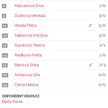
Marvanová Ema
1/0
8
Dušková Vendula
3/0
9
Veselá Petra
2"
5/0
11
Sejkorová Kristýna
3/0
12
Slavíková Tereza
2/1
13
Radilová Aneta
1/0
14
Bártová Stela
2"
7/3
15
Amlerová Gita
0/0
20
Černá Helena
0/0
99
ODPOVĚDNÝ VEDOUCÍ
Bárta Pavel