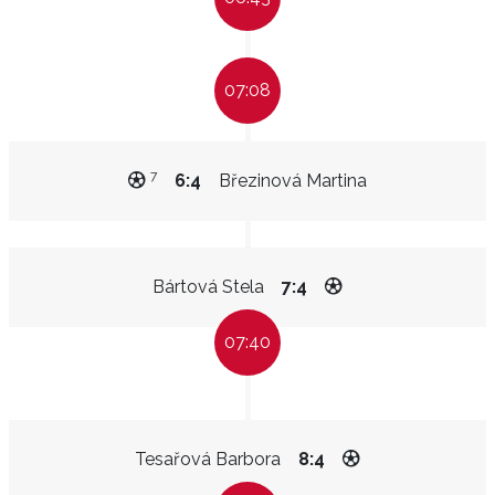
07:08
7
6:4
Březinová Martina
Bártová Stela
7:4
07:40
Tesařová Barbora
8:4