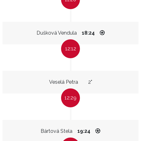
Dušková Vendula
18:24
12:12
Veselá Petra
2"
12:29
Bártová Stela
19:24