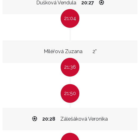
Dušková Vendula
20:27
21:04
Miléřová Zuzana
2"
21:36
21:50
20:28
Zálešáková Veronika