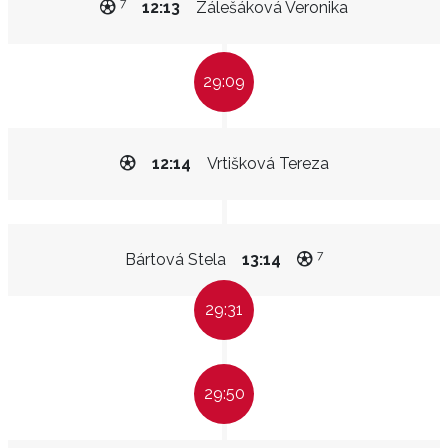
7
12:13
Zálešáková Veronika
29:09
12:14
Vrtišková Tereza
7
Bártová Stela
13:14
29:31
29:50