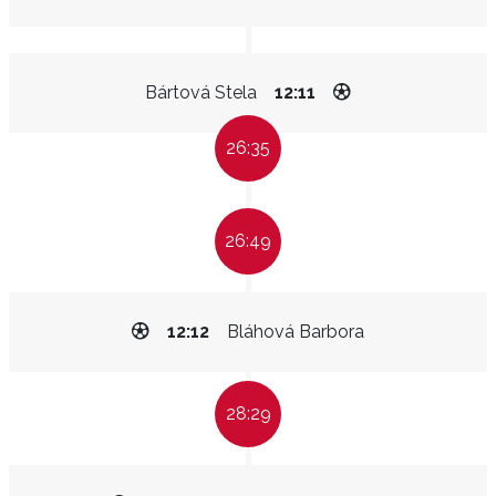
Bártová Stela
12:11
26:35
26:49
12:12
Bláhová Barbora
28:29