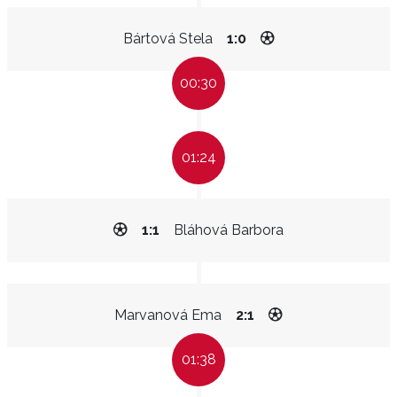
Bártová Stela
1:0
00:30
01:24
1:1
Bláhová Barbora
Marvanová Ema
2:1
01:38