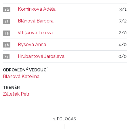
Komínková Adéla
3/1
42
Bláhová Barbora
7/2
43
Vrtišková Tereza
2/0
45
Rysová Anna
4/0
46
Hrubantová Jaroslava
0/0
73
ODPOVĚDNÝ VEDOUCÍ
Bláhová Kateřina
TRENÉR
Zálešák Petr
1. POLOČAS