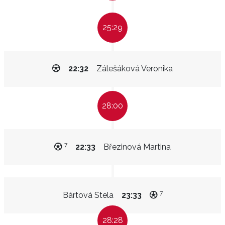
25:29
22:32
Zálešáková Veronika
28:00
7
22:33
Březinová Martina
7
Bártová Stela
23:33
28:28