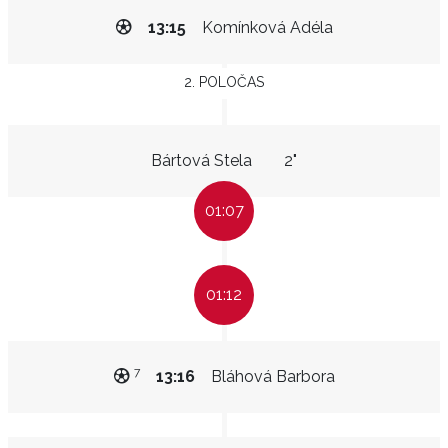
13:15
Komínková Adéla
2. POLOČAS
Bártová Stela
2"
01:07
01:12
7
13:16
Bláhová Barbora