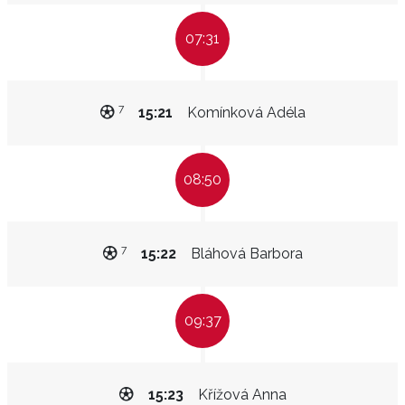
07:31
7
15:21
Komínková Adéla
08:50
7
15:22
Bláhová Barbora
09:37
15:23
Křížová Anna