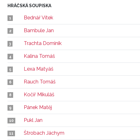
HRÁČSKÁ SOUPISKA
Bednář Vítek
1
Bambule Jan
2
Trachta Dominik
3
Kalina Tomáš
4
Lexa Matyáš
5
Rauch Tomáš
6
Kočíř Mikuláš
8
Pánek Matěj
9
Pukl Jan
10
Štrobach Jáchym
11