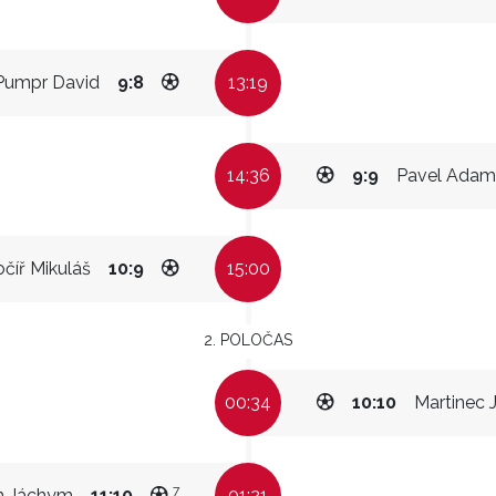
Pumpr David
9:8
13:19
14:36
9:9
Pavel Adam
číř Mikuláš
10:9
15:00
2. POLOČAS
00:34
10:10
Martinec 
7
h Jáchym
11:10
01:21