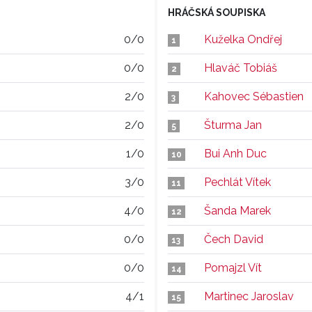
HRÁČSKÁ SOUPISKA
0/0
Kuželka Ondřej
1
0/0
Hlaváč Tobiáš
2
2/0
Kahovec Sébastien
3
2/0
Šturma Jan
5
1/0
Bui Anh Duc
10
3/0
Pechlát Vítek
11
4/0
Šanda Marek
12
0/0
Čech David
13
0/0
Pomajzl Vít
14
4/1
Martinec Jaroslav
15