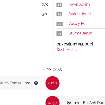
0/0
Pavel Adam
18
3/0
Svěrák Jonáš
19
Veselý Petr
22
Šturma Jakub
23
ODPOVĚDNÝ VEDOUCÍ
Čech Michal
1. POLOČAS
auch Tomáš
1:0
01:10
02:57
1:1
Bui Anh Duc