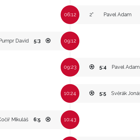
06:12
2"
Pavel Adam
Pumpr David
5:3
09:12
09:23
5:4
Pavel Adam
10:24
5:5
Svěrák Joná
Kočíř Mikuláš
6:5
10:43