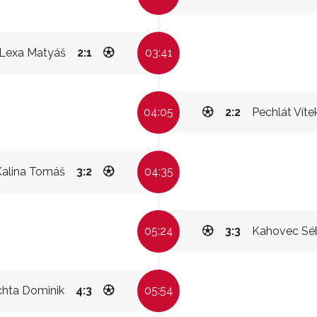
Lexa Matyáš
2:1
03:41
04:05
2:2
Pechlát Víte
Kalina Tomáš
3:2
04:35
05:24
3:3
Kahovec Sé
chta Dominik
4:3
05:54