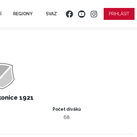
Í
REGIONY
SVAZ
PŘIHLÁSIT
konice 1921
Počet diváků
68