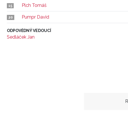
Plch Tomáš
15
Pumpr David
20
ODPOVĚDNÝ VEDOUCÍ
Sedláček Jan
R