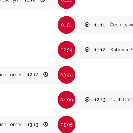
01:51
11:11
Čech Davi
02:54
11:12
Kahovec S
uch Tomáš
12:12
03:49
04:09
12:13
Čech Dav
uch Tomáš
13:13
05:05