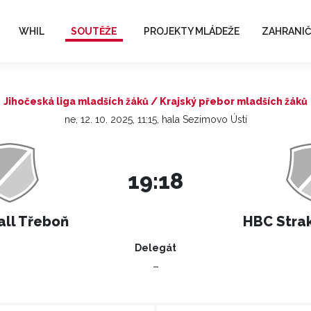
WHIL
SOUTĚŽE
PROJEKTY MLÁDEŽE
ZAHRANIČ
Jihočeská liga mladších žáků / Krajský přebor mladších žáků
ne, 12. 10. 2025, 11:15, hala Sezimovo Ústí
19:18
ll Třeboň
HBC Stra
Delegát
–