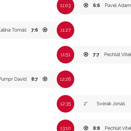
11:03
6:6
Pavel Adam
alina Tomáš
7:6
11:27
11:51
7:7
Pechlát Víte
Pumpr David
8:7
12:26
12:35
2"
Svěrák Jonáš
13:10
8:8
Pechlát Víte