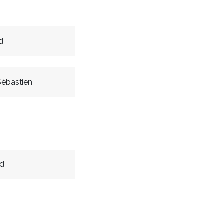
d
ébastien
id