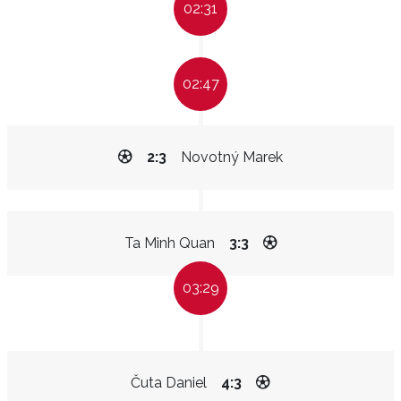
02:31
02:47
2:3
Novotný Marek
Ta Minh Quan
3:3
03:29
Čuta Daniel
4:3