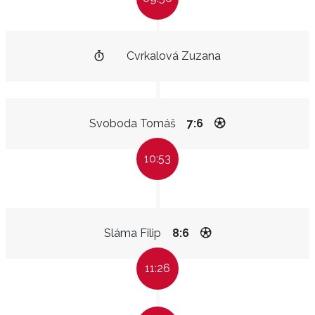
Cvrkalová Zuzana
Svoboda Tomáš
7:6
10:53
Sláma Filip
8:6
11:26