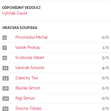
ODPOVĚDNÝ VEDOUCÍ
Vyhňák David
HRÁČSKÁ SOUPISKA
Procházka Michal
0/0
5
Vaněk Prokop
1/0
7
Svoboda Albert
5/0
9
Vaníček Antonín
4/0
11
Dalecký Teo
0/0
14
Blažek Šimon
0/0
16
Rigl Šimon
0/0
22
Štecha Tobiáš
2/0
23