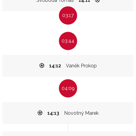
Svoboda Tomáš
14:11
03:17
03:44
14:12
Vaněk Prokop
04:09
14:13
Novotný Marek