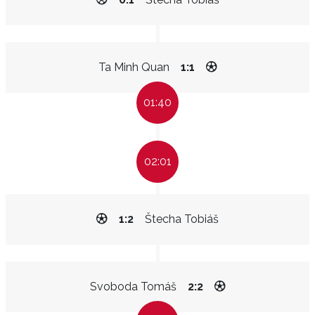
Ta Minh Quan
1:1
01:40
02:01
1:2
Štecha Tobiáš
Svoboda Tomáš
2:2