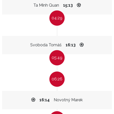
Ta Minh Quan
15:13
04:29
Svoboda Tomáš
16:13
05:49
06:26
16:14
Novotný Marek