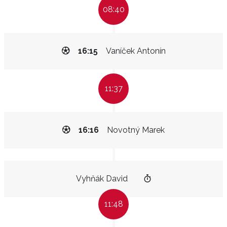
08:40
16:15
Vaníček Antonín
11:37
16:16
Novotný Marek
Vyhňák David
11:48