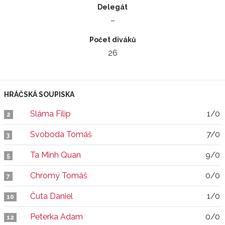
Delegát
–
Počet diváků
26
HRÁČSKÁ SOUPISKA
Sláma Filip
1/0
2
Svoboda Tomáš
7/0
3
Ta Minh Quan
9/0
5
Chromý Tomáš
0/0
7
Čuta Daniel
1/0
10
Peterka Adam
0/0
12