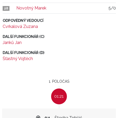
Novotný Marek
5/0
28
ODPOVĚDNÝ VEDOUCÍ
Cvrkalová Zuzana
DALŠÍ FUNKCIONÁŘ (C)
Janků Jan
DALŠÍ FUNKCIONÁŘ (D)
Šťastný Vojtěch
1. POLOČAS
01:21
0:1
Štecha Tobiáš