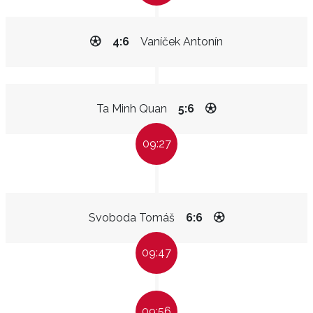
4:6
Vaníček Antonín
Ta Minh Quan
5:6
09:27
Svoboda Tomáš
6:6
09:47
09:56